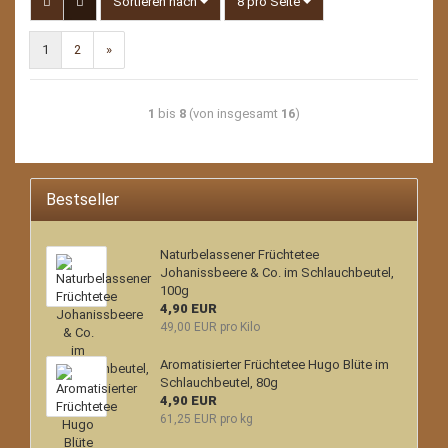
Sortieren nach
pro Seite
Sortieren nach
8 pro Seite
1
2
»
1
bis
8
(von insgesamt
16
)
Bestseller
Naturbelassener Früchtetee
Johanissbeere & Co. im Schlauchbeutel,
100g
4,90 EUR
49,00 EUR pro Kilo
Aromatisierter Früchtetee Hugo Blüte im
Schlauchbeutel, 80g
4,90 EUR
61,25 EUR pro kg