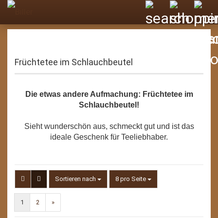
Früchtetee im Schlauchbeutel
Die etwas andere Aufmachung: Früchtetee im
Schlauchbeutel!
Sieht wunderschön aus, schmeckt gut und ist das
ideale Geschenk für Teeliebhaber.
Sortieren nach
pro Seite
Sortieren nach
8 pro Seite
1
2
»