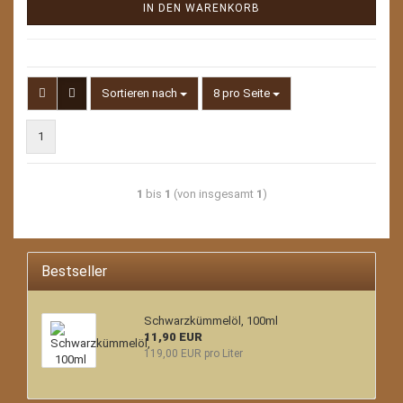
IN DEN WARENKORB
Sortieren nach
pro Seite
Sortieren nach
8 pro Seite
1
1
bis
1
(von insgesamt
1
)
Bestseller
Schwarzkümmelöl, 100ml
11,90 EUR
119,00 EUR pro Liter