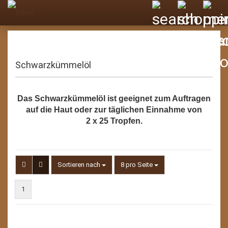
Schwarzkümmelöl
Das Schwarzkümmelöl ist geeignet zum Auftragen
auf die Haut oder zur täglichen Einnahme von
2 x 25 Tropfen.
Sortieren nach
pro Seite
Sortieren nach
8 pro Seite
1