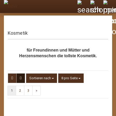
Kosmetik
für Freundinnen und Mütter und
Herzensmenschen die tollste Kosmetik.
Sortieren nach
pro Seite
Sortieren nach
8 pro Seite
1
2
3
»