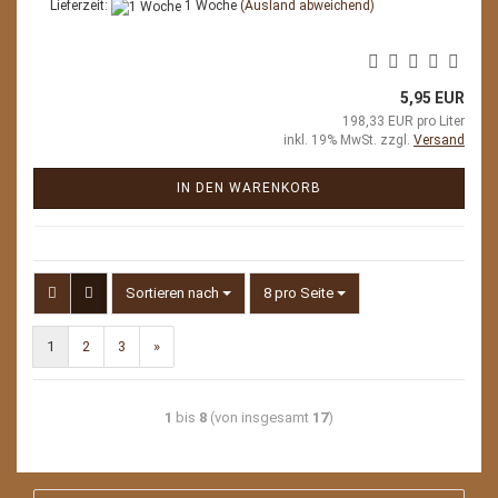
Lieferzeit:
1 Woche
(Ausland abweichend)
5,95 EUR
198,33 EUR pro Liter
inkl. 19% MwSt. zzgl.
Versand
IN DEN WARENKORB
Sortieren nach
pro Seite
Sortieren nach
8 pro Seite
1
2
3
»
1
bis
8
(von insgesamt
17
)