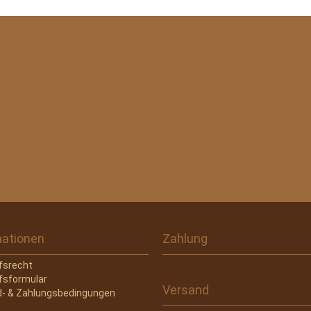
mationen
Zahlung
fsrecht
fsformular
Versand
- & Zahlungsbedingungen