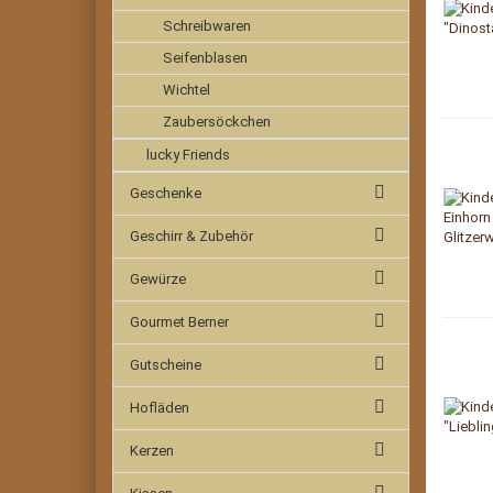
Schreibwaren
Seifenblasen
Wichtel
Zaubersöckchen
lucky Friends
Geschenke
Geschirr & Zubehör
Gewürze
Gourmet Berner
Gutscheine
Hofläden
Kerzen