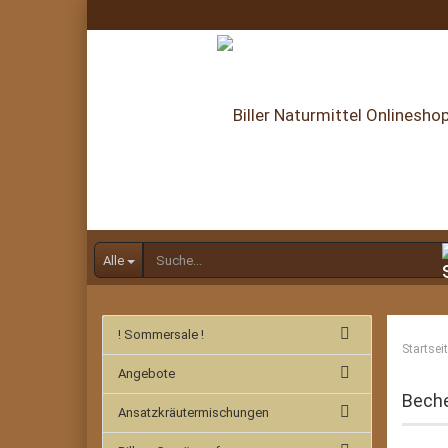
Alle
! Sommersale !
Startsei
Angebote
Beche
Ansatzkräutermischungen