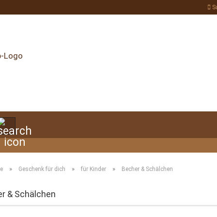
S
Suche...
»
»
»
te
Geschenk für dich
für Kinder
Becher & Schälchen
r & Schälchen