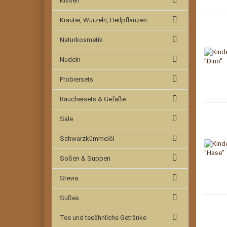
Kissen
Kräuter, Wurzeln, Heilpflanzen
Naturkosmetik
Nudeln
Probiersets
Räuchersets & Gefäße
Sale
Schwarzkümmelöl
Soßen & Suppen
Stevia
Süßes
Tee und teeähnliche Getränke