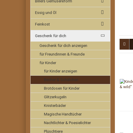
Billers Gemüsereform
Essig und Öl
Feinkost
Geschenk für dich
Geschenk für dich anzeigen
für Freundinnen & Freunde
für Kinder
für Kinder anzeigen
Becher & Schälchen
Brotdosen für Kinder
Glitzerkugeln
Knisterbäder
Magische Handtücher
Nachtlichter & Poesielichter
Plüschtiere