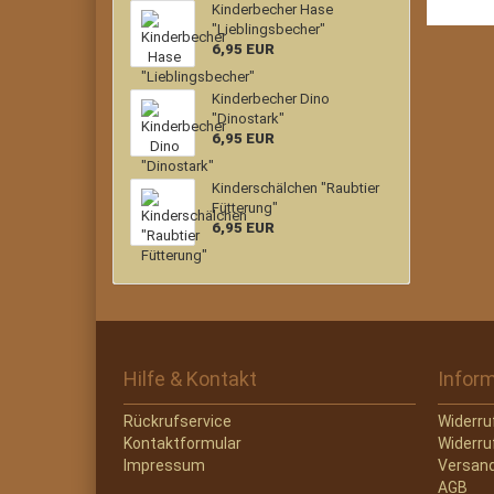
Kinderbecher Hase
"Lieblingsbecher"
6,95 EUR
Kinderbecher Dino
"Dinostark"
6,95 EUR
Kinderschälchen "Raubtier
Fütterung"
6,95 EUR
Hilfe & Kontakt
Infor
Rückrufservice
Widerru
Kontaktformular
Widerru
Impressum
Versand
AGB