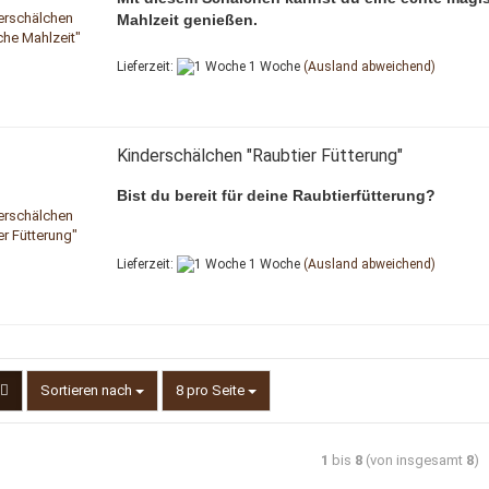
Mahlzeit genießen.
Lieferzeit:
1 Woche
(Ausland abweichend)
Kinderschälchen "Raubtier Fütterung"
Bist du bereit für deine Raubtierfütterung?
Lieferzeit:
1 Woche
(Ausland abweichend)
Sortieren nach
pro Seite
Sortieren nach
8 pro Seite
1
bis
8
(von insgesamt
8
)