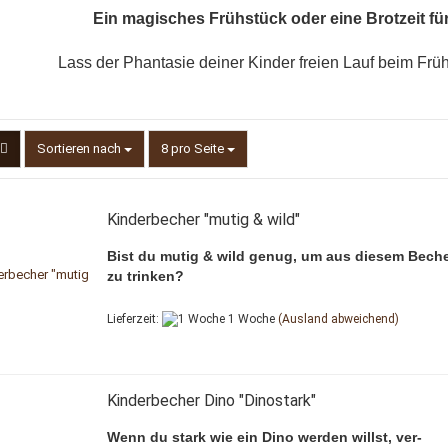
Ein magisches Frühstück oder eine Brotzeit f
Lass der Phantasie deiner Kinder freien Lauf beim Frü
Sortieren nach
pro Seite
Sortieren nach
8 pro Seite
Kinderbecher "mutig & wild"
Bist du mutig & wild genug, um aus diesem Bech
zu trinken?
Lieferzeit:
1 Woche
(Ausland abweichend)
Kinderbecher Dino "Dinostark"
Wenn du stark wie ein Dino werden willst, ver-