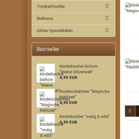
Trockenfrüchte
Wellness
Zirben Spezialitäten
Bestseller
Kinderbecher Einhorn
"Meine Glitzerwelt"
6,95 EUR
Kinderschälchen "Magische
Mahlzeit"
6,95 EUR
Kinderbecher "mutig & wild"
6,95 EUR