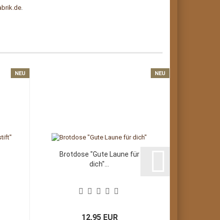
abrik.de
.
NEU
NEU
Brotdose "Gute Laune für
Brotdos
dich"...
g
12,95 EUR