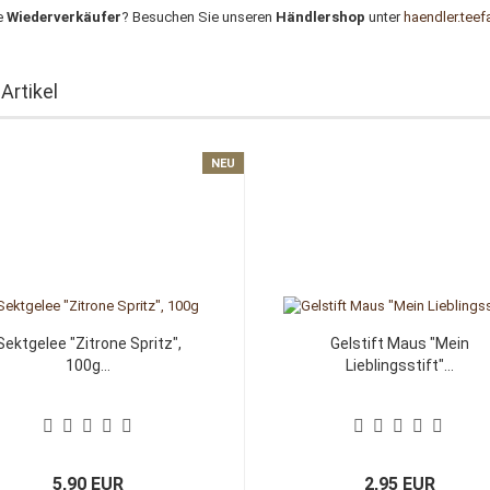
e
Wiederverkäufer
? Besuchen Sie unseren
Händlershop
unter
haendler.teef
Artikel
NEU
Sektgelee "Zitrone Spritz",
Gelstift Maus "Mein
100g...
Lieblingsstift"...
5,90 EUR
2,95 EUR