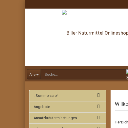
Alle
! Sommersale !
Will
Angebote
Ansatzkräutermischungen
Herzli