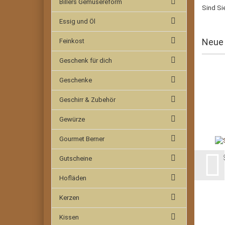
Billers Gemüsereform
Sind Si
Essig und Öl
Neue 
Feinkost
Geschenk für dich
Geschenke
Geschirr & Zubehör
Gewürze
Gourmet Berner
Gutscheine
Hofläden
Kerzen
Kissen