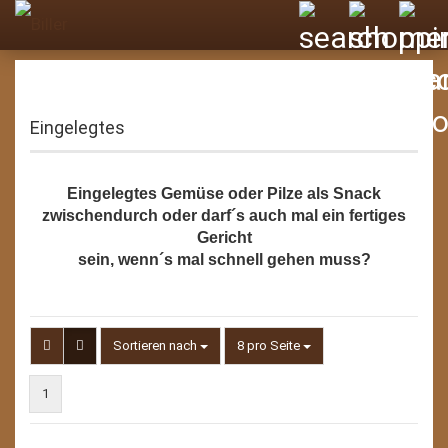
Eingelegtes
Eingelegtes Gemüse oder Pilze als Snack
zwischendurch oder darf´s auch mal ein fertiges
Gericht
sein, wenn´s mal schnell gehen muss?
Sortieren nach
pro Seite
Sortieren nach
8 pro Seite
1