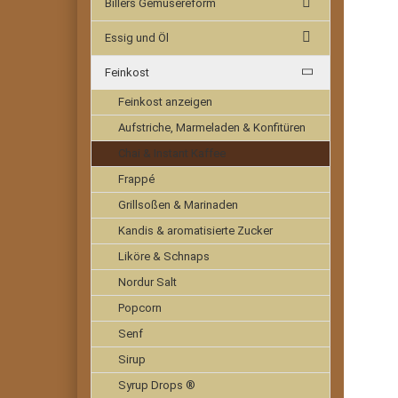
Billers Gemüsereform
Essig und Öl
Feinkost
Feinkost anzeigen
Aufstriche, Marmeladen & Konfitüren
Chai & Instant Kaffee
Frappé
Grillsoßen & Marinaden
Kandis & aromatisierte Zucker
Liköre & Schnaps
Nordur Salt
Popcorn
Senf
Sirup
Syrup Drops ®