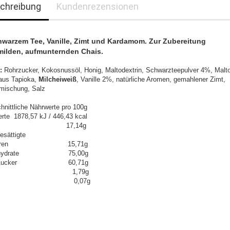
chreibung
Kundenrezensionen
hwarzem Tee, Vanille, Zimt und Kardamom. Zur Zubereitung
milden, aufmunternden Chais.
n:
Rohrzucker, Kokosnussöl, Honig, Maltodextrin, Schwarzteepulver 4%, Malto
 aus Tapioka,
Milcheiweiß
, Vanille 2%, natürliche Aromen, gemahlener Zimt,
mischung, Salz
hnittliche Nährwerte pro 100g
rte 1878,57 kJ / 446,43 kcal
tt 17,14g
esättigte
tsäuren 15,71g
enhydrate 75,00g
n Zucker 60,71g
weiß 1,79g
lz 0,07g