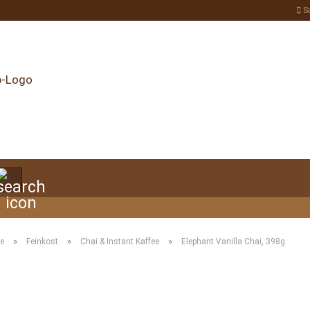
S
Suche...
»
»
»
te
Feinkost
Chai & Instant Kaffee
Elephant Vanilla Chai, 398g