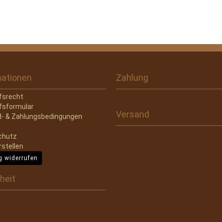
mationen
Zahlung
fsrecht
fsformular
Versand
- & Zahlungsbedingungen
chutz
rstellen
g widerrufen
heit