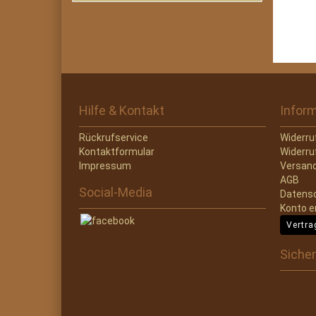
Hilfe & Kontakt
Infor
Rückrufservice
Widerru
Kontaktformular
Widerru
Impressum
Versand
AGB
Social-Media
Datens
Konto e
Vertra
Sicher