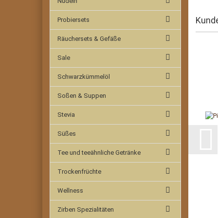
Nudeln
Kunde
Probiersets
Räuchersets & Gefäße
Sale
Schwarzkümmelöl
Soßen & Suppen
Stevia
Süßes
Tee und teeähnliche Getränke
Trockenfrüchte
Wellness
Zirben Spezialitäten