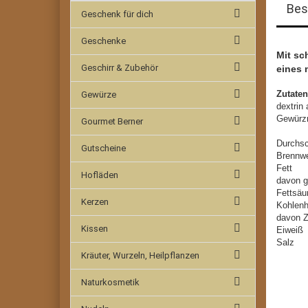
Bes
Geschenk für dich
Geschenke
Mit sc
Geschirr & Zubehör
eines 
Zutate
Gewürze
dextrin
Gewürz
Gourmet Berner
Durchsc
Gutscheine
Brennwe
Fe
Hofläden
davon g
Fet
Kerzen
Kohl
davo
Kissen
Ei
Sa
Kräuter, Wurzeln, Heilpflanzen
Naturkosmetik