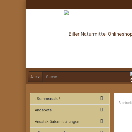
Alle
! Sommersale !
Startsei
Angebote
Ansatzkräutermischungen