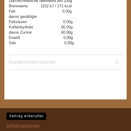
Durchschnittliche Nährwerte pro 100g
Brennwerte 1152 kJ / 271 kcal
Fett 0,00g
davon gesättigte
Fettsäuren 0,00g
Kohlenhydrate 66,00g
davon Zucker 60,90g
Eiweiß 0,00g
Salz 0,00g
Kundenrezensionen
Vertrag widerrufen
Informationen