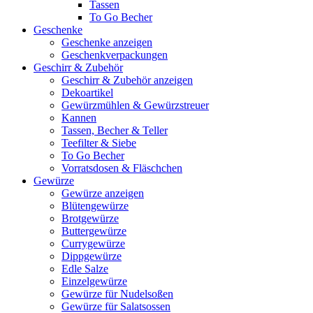
Tassen
To Go Becher
Geschenke
Geschenke anzeigen
Geschenkverpackungen
Geschirr & Zubehör
Geschirr & Zubehör anzeigen
Dekoartikel
Gewürzmühlen & Gewürzstreuer
Kannen
Tassen, Becher & Teller
Teefilter & Siebe
To Go Becher
Vorratsdosen & Fläschchen
Gewürze
Gewürze anzeigen
Blütengewürze
Brotgewürze
Buttergewürze
Currygewürze
Dippgewürze
Edle Salze
Einzelgewürze
Gewürze für Nudelsoßen
Gewürze für Salatsossen