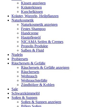
Kissen anzeigen
Kräuterkissen
Kuschelkissen
Kräuter, Wurzeln, Heilpflanzen
Naturkosmetik
Naturkosmetik anzeigen
Festes Shampoo
Handcreme
Hautpflegeöl
NICAMA Seifen & Cremes
Propolis Produkte
Salben & Fluid
Nudeln
Probiersets
Räuchersets & Gefäße
Räuchersets & Gefäße anzeigen
Räuchersets
Weihrauch
Weihrauchgefäße
Zündhölzer & Kohlen
Sale
Schwarzkümmelöl
Soßen & Suppen
Soßen & Suppen anzeigen
Billers Soßen