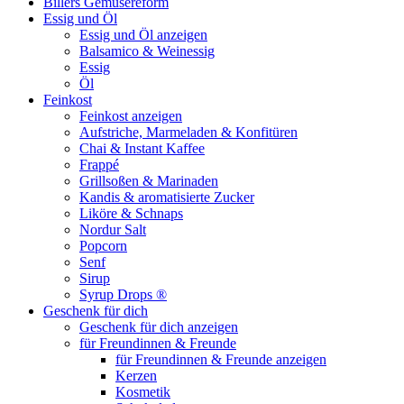
Billers Gemüsereform
Essig und Öl
Essig und Öl anzeigen
Balsamico & Weinessig
Essig
Öl
Feinkost
Feinkost anzeigen
Aufstriche, Marmeladen & Konfitüren
Chai & Instant Kaffee
Frappé
Grillsoßen & Marinaden
Kandis & aromatisierte Zucker
Liköre & Schnaps
Nordur Salt
Popcorn
Senf
Sirup
Syrup Drops ®
Geschenk für dich
Geschenk für dich anzeigen
für Freundinnen & Freunde
für Freundinnen & Freunde anzeigen
Kerzen
Kosmetik