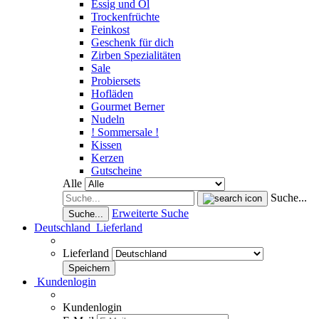
Essig und Öl
Trockenfrüchte
Feinkost
Geschenk für dich
Zirben Spezialitäten
Sale
Probiersets
Hofläden
Gourmet Berner
Nudeln
! Sommersale !
Kissen
Kerzen
Gutscheine
Alle
Suche...
Erweiterte Suche
Suche...
Deutschland
Lieferland
Lieferland
Kundenlogin
Kundenlogin