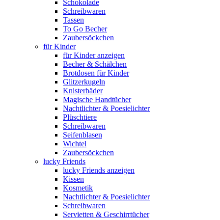
Schokolade
Schreibwaren
Tassen
To Go Becher
Zaubersöckchen
für Kinder
für Kinder anzeigen
Becher & Schälchen
Brotdosen für Kinder
Glitzerkugeln
Knisterbäder
Magische Handtücher
Nachtlichter & Poesielichter
Plüschtiere
Schreibwaren
Seifenblasen
Wichtel
Zaubersöckchen
lucky Friends
lucky Friends anzeigen
Kissen
Kosmetik
Nachtlichter & Poesielichter
Schreibwaren
Servietten & Geschirrtücher