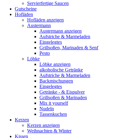
Servierfertige Saucen
Gutscheine
Hofläden
Hofläden anzeigen
Austermann
Austermann anzeigen
Aufstriche & Marmeladen
Eingelegtes
Grillsoßen, Marinaden & Senf
Pesto
Löbke
Löbke anzeigen
alkoholische Getränke
Aufstriche & Marmeladen
Backmischungen
Eingelegtes
Getränke - & Eispulver
Grillsoßen & Marinaden
Mix it yourself
Nudeln
Tassenkuchen
Kerzen
Kerzen anzeigen
Weihnachten & Winter
Kissen