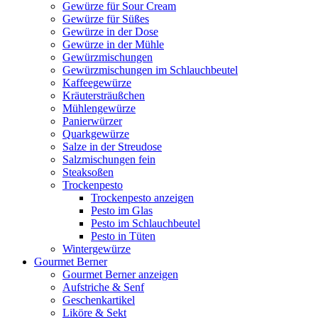
Gewürze für Sour Cream
Gewürze für Süßes
Gewürze in der Dose
Gewürze in der Mühle
Gewürzmischungen
Gewürzmischungen im Schlauchbeutel
Kaffeegewürze
Kräutersträußchen
Mühlengewürze
Panierwürzer
Quarkgewürze
Salze in der Streudose
Salzmischungen fein
Steaksoßen
Trockenpesto
Trockenpesto anzeigen
Pesto im Glas
Pesto im Schlauchbeutel
Pesto in Tüten
Wintergewürze
Gourmet Berner
Gourmet Berner anzeigen
Aufstriche & Senf
Geschenkartikel
Liköre & Sekt