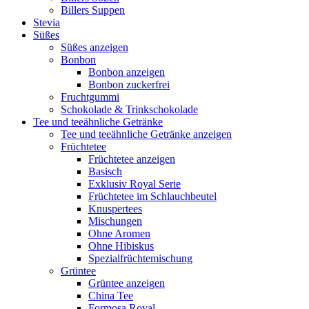
Billers Suppen
Stevia
Süßes
Süßes anzeigen
Bonbon
Bonbon anzeigen
Bonbon zuckerfrei
Fruchtgummi
Schokolade & Trinkschokolade
Tee und teeähnliche Getränke
Tee und teeähnliche Getränke anzeigen
Früchtetee
Früchtetee anzeigen
Basisch
Exklusiv Royal Serie
Früchtetee im Schlauchbeutel
Knuspertees
Mischungen
Ohne Aromen
Ohne Hibiskus
Spezialfrüchtemischung
Grüntee
Grüntee anzeigen
China Tee
Formosa Royal