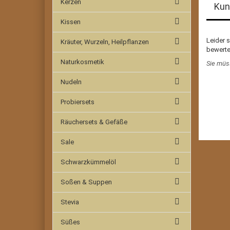
Kerzen
Kun
Kissen
Leider 
Kräuter, Wurzeln, Heilpflanzen
bewerte
Naturkosmetik
Sie müs
Nudeln
Probiersets
Räuchersets & Gefäße
Sale
Schwarzkümmelöl
Soßen & Suppen
Stevia
Süßes