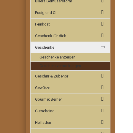
Billers Gemüsereform
Essig und Öl
Feinkost
Geschenk für dich
Geschenke
Geschenke anzeigen
Geschenkverpackungen
Geschirr & Zubehör
Gewürze
Gourmet Berner
Gutscheine
Hofläden