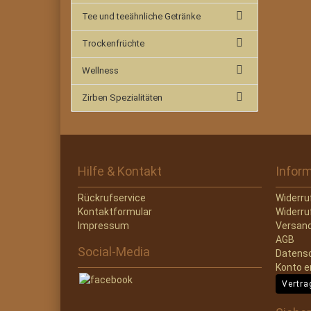
Tee und teeähnliche Getränke
Trockenfrüchte
Wellness
Zirben Spezialitäten
Hilfe & Kontakt
Infor
Rückrufservice
Widerru
Kontaktformular
Widerru
Impressum
Versand
AGB
Social-Media
Datens
Konto e
Vertra