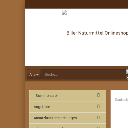
Alle
! Sommersale !
Startsei
Angebote
Ansatzkräutermischungen