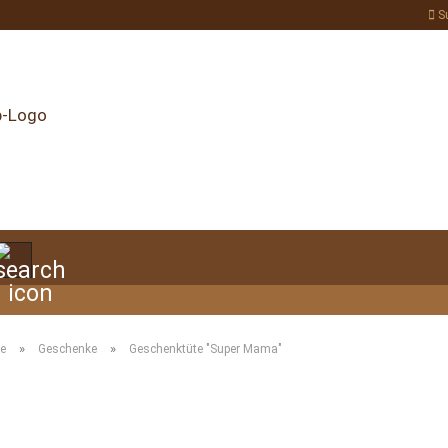
S
Suche...
»
»
te
Geschenke
Geschenktüte "Super Mama"