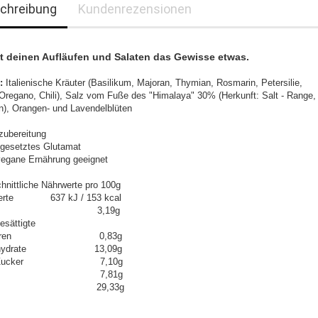
chreibung
Kundenrezensionen
ht deinen Aufläufen und Salaten das Gewisse etwas.
:
Italienische Kräuter (Basilikum, Majoran, Thymian, Rosmarin, Petersilie,
 Oregano, Chili), Salz vom Fuße des "Himalaya" 30% (Herkunft: Salt - Range,
n), Orangen- und Lavendelblüten
ubereitung
gesetztes Glutamat
 vegane Ernährung geeignet
hnittliche Nährwerte pro 100g
werte 637 kJ / 153 kcal
tt 3,19g
esättigte
tsäuren 0,83g
enhydrate 13,09g
on Zucker 7,10g
weiß 7,81g
lz 29,33g