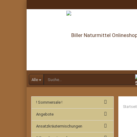
Alle
! Sommersale !
Startsei
Angebote
Ansatzkräutermischungen