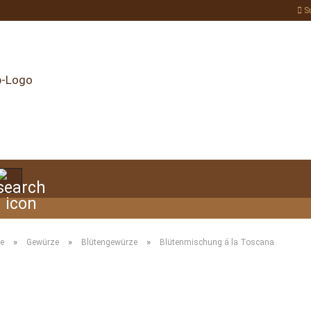
S
Suche...
»
»
»
te
Gewürze
Blütengewürze
Blütenmischung á la Toscana