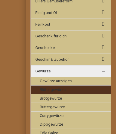
Billers Gemüsereform
Essig und Öl
Feinkost
Geschenk für dich
Geschenke
Geschirr & Zubehör
Gewürze
Gewürze anzeigen
Blütengewürze
Brotgewürze
Buttergewürze
Currygewürze
Dippgewürze
Edle Salze