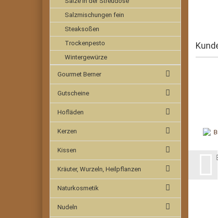
Salze in der Streudose
Salzmischungen fein
Steaksoßen
Trockenpesto
Kunde
Wintergewürze
Gourmet Berner
Gutscheine
Hofläden
Kerzen
Kissen
Kräuter, Wurzeln, Heilpflanzen
Naturkosmetik
Nudeln