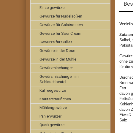
Bes
Einzelgewürze
Gewürze für Nudelsoßen
Verlei
Gewürze für Salatsossen
Gewürze für Sour Cream
Zutaten
Salbei,
Gewürze für Süßes
Pakista
Gewürze in der Dose
Gewürzz
Gewürze in der Mühle
ohne zu
für die
Gewürzmischungen
Gewürzmischungen im
Durchsc
Schlauchbeutel
Brenn
Fe
Kaffeegewürze
davon g
Fet
Kräutersträußchen
Kohl
Mühlengewürze
dav
Ei
Panierwürzer
Sa
Quarkgewürze