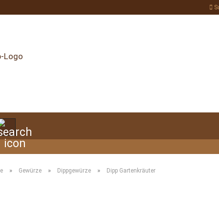
S
Suche...
»
»
»
te
Gewürze
Dippgewürze
Dipp Gartenkräuter