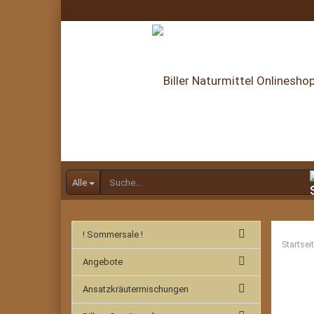
Alle
! Sommersale !
Startsei
Angebote
Ansatzkräutermischungen