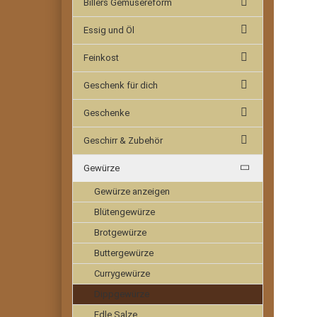
Billers Gemüsereform
Essig und Öl
Feinkost
Geschenk für dich
Geschenke
Geschirr & Zubehör
Gewürze
Gewürze anzeigen
Blütengewürze
Brotgewürze
Buttergewürze
Currygewürze
Dippgewürze
Edle Salze