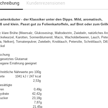
chreibung
Kundenrezensionen
artenkräuter - der Klassiker unter den Dipps. Mild, aromatisch,
oß und klein. Passt gut zu Folienkartoffeln, auf Brot oder zum Grill
:
klare Brühe (Meersalz, Glukosesirup, Maltodextrin, Zwiebeln, natürliches A
ckelwurzel, Karotten, Sonnenblumenöl, Macis, Wacholderbeeren, Lauch, Peter
, Nelken), Tomatenpulver, Zwiebeln, Knoblauch, Petersilie, Schnittlauch, Dil
ckel
schung
gesetztes Glutamat
 vegane Ernährung geeignet
hnittliche Nährwerte pro 100g
erte 1041 kJ / 247 kcal
tt 2,53g
esättigte
tsäuren 0,49g
enhydrate 42,42g
n Zucker 23,18g
weiß 7,87g
lz 21,45g