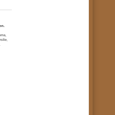
en.
roma,
silie,
l,