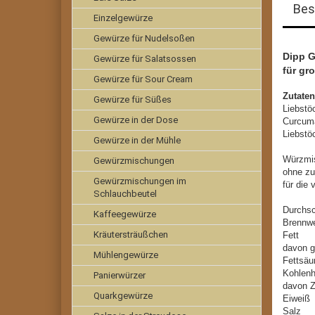
Bes
Einzelgewürze
Gewürze für Nudelsoßen
Dipp G
Gewürze für Salatsossen
für gr
Gewürze für Sour Cream
Zutaten
Gewürze für Süßes
Liebstö
Gewürze in der Dose
Curcuma
Liebstö
Gewürze in der Mühle
Würzmi
Gewürzmischungen
ohne zu
Gewürzmischungen im
für die
Schlauchbeutel
Durchsc
Kaffeegewürze
Brennw
Kräutersträußchen
Fe
davon g
Mühlengewürze
Fet
Kohl
Panierwürzer
davo
Quarkgewürze
Ei
Sa