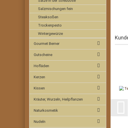
Salze in der Streudose
Salzmischungen fein
Steaksoßen
Trockenpesto
Wintergewürze
Kunde
Gourmet Berner
Gutscheine
Hofläden
Kerzen
Kissen
Kräuter, Wurzeln, Heilpflanzen
Naturkosmetik
Nudeln