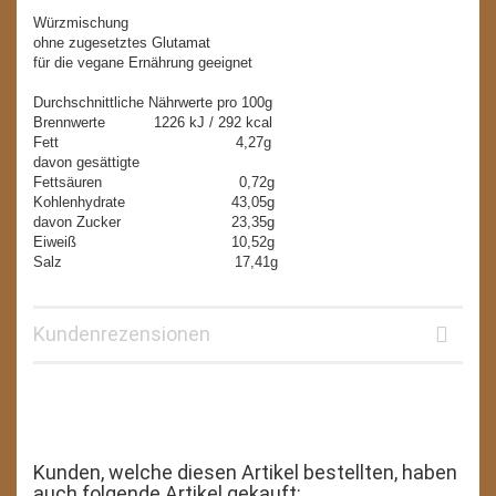
Würzmischung
ohne zugesetztes Glutamat
für die vegane Ernährung geeignet
Durchschnittliche Nährwerte pro 100g
Brennwerte 1226 kJ / 292 kcal
Fett 4,27g
davon gesättigte
Fettsäuren 0,72g
Kohlenhydrate 43,05g
davon Zucker 23,35g
Eiweiß 10,52g
Salz 17,41g
Kundenrezensionen
Kunden, welche diesen Artikel bestellten, haben
auch folgende Artikel gekauft: