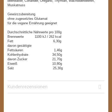
beerblätter, Coriander, Oregano, Thymian, Wacholderbeeren,
Muskatnuss
Gewürzzubereitung
ohne zugesetztes Glutamat
für die vegane Ernährung geeignet
Durchschnittliche Nährwerte pro 100g
Brennwerte 1100 kJ / 262 kcal
Fett 6,30g
davon gesättigte
Fettsäuren 1,46g
Kohlenhydrate 34,50g
davon Zucker 21,70g
Eiweiß 10,80g
Salz 25,30g
Kundenrezensionen