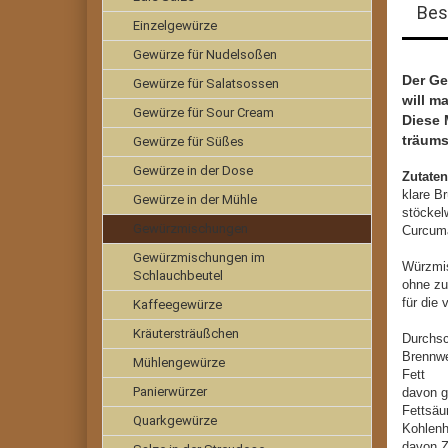
Bes
Einzelgewürze
Gewürze für Nudelsoßen
Der Ge
Gewürze für Salatsossen
will m
Gewürze für Sour Cream
Diese 
träums
Gewürze für Süßes
Gewürze in der Dose
Zutaten
klare B
Gewürze in der Mühle
stöckel
Gewürzmischungen
Curcuma
Gewürzmischungen im
Würzmi
Schlauchbeutel
ohne zu
für die
Kaffeegewürze
Kräutersträußchen
Durchsc
Brennw
Mühlengewürze
Fe
Panierwürzer
davon g
Fet
Quarkgewürze
Kohl
dav