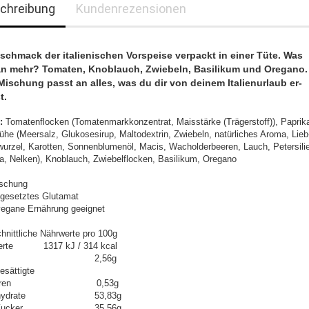
chreibung
Kundenrezensionen
schmack der italienischen Vorspeise verpackt in einer Tüte. Was
an mehr? Tomaten, Knoblauch, Zwiebeln, Basilikum und Oregano.
Mischung passt an alles, was du dir von deinem Italienurlaub er-
t.
:
Tomatenflocken (Tomatenmarkkonzentrat, Maisstärke (Trägerstoff)), Paprik
rühe (Meersalz, Glukosesirup, Maltodextrin, Zwiebeln, natürliches Aroma, Lieb
wurzel, Karotten, Sonnenblumenöl, Macis, Wacholderbeeren, Lauch, Petersilie
, Nelken), Knoblauch, Zwiebelflocken, Basilikum, Oregano
schung
gesetztes Glutamat
 vegane Ernährung geeignet
hnittliche Nährwerte pro 100g
erte 1317 kJ / 314 kcal
tt 2,56g
esättigte
tsäuren 0,53g
enhydrate 53,83g
on Zucker 35,56g