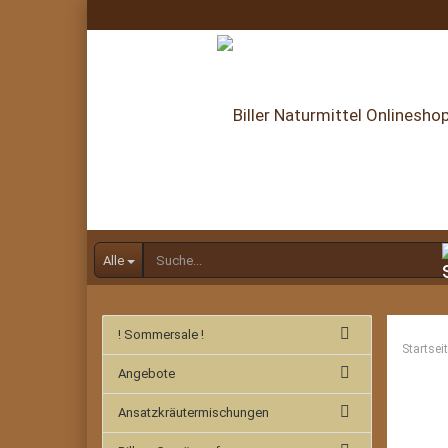
Alle
! Sommersale !
Startsei
Angebote
Ansatzkräutermischungen