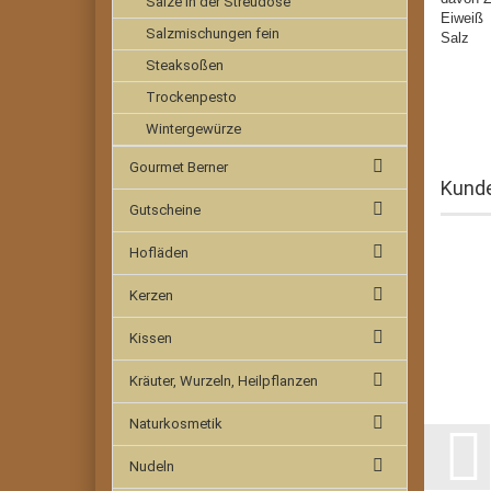
Salze in der Streudose
Ei
Salzmischungen fein
Sa
Steaksoßen
Trockenpesto
Wintergewürze
Gourmet Berner
Kunde
Gutscheine
Hofläden
Kerzen
Kissen
Kräuter, Wurzeln, Heilpflanzen
Naturkosmetik
Nudeln