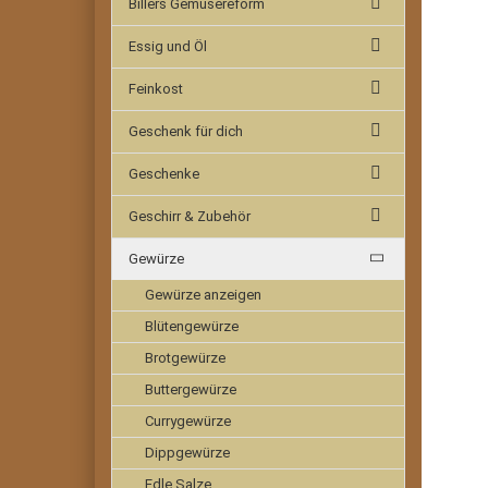
Billers Gemüsereform
Essig und Öl
Feinkost
Geschenk für dich
Geschenke
Geschirr & Zubehör
Gewürze
Gewürze anzeigen
Blütengewürze
Brotgewürze
Buttergewürze
Currygewürze
Dippgewürze
Edle Salze