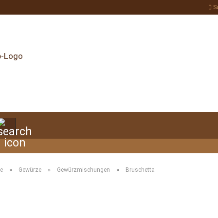
S
Suche...
»
»
»
te
Gewürze
Gewürzmischungen
Bruschetta