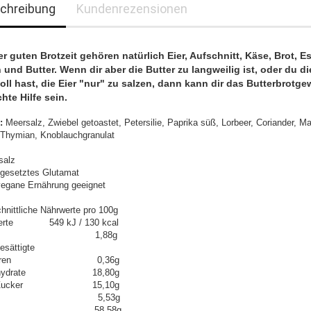
chreibung
Kundenrezensionen
er guten Brotzeit gehören natürlich Eier, Aufschnitt, Käse, Brot, E
 und Butter. Wenn dir aber die Butter zu langweilig ist, oder du d
oll hast, die Eier "nur" zu salzen, dann kann dir das Butterbrotge
hte Hilfe sein.
n:
Meersalz, Zwiebel getoastet, Petersilie, Paprika süß, Lorbeer, Coriander, Ma
, Thymian, Knoblauchgranulat
salz
gesetztes Glutamat
 vegane Ernährung geeignet
hnittliche Nährwerte pro 100g
werte 549 kJ / 130 kcal
tt 1,88g
esättigte
tsäuren 0,36g
enhydrate 18,80g
n Zucker 15,10g
weiß 5,53g
lz 58,58g