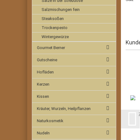
Salze in der Streudose
Salzmischungen fein
Steaksoßen
Trockenpesto
Wintergewürze
Kunde
Gourmet Berner
Gutscheine
Hofläden
Kerzen
Kissen
Kräuter, Wurzeln, Heilpflanzen
Naturkosmetik
Nudeln