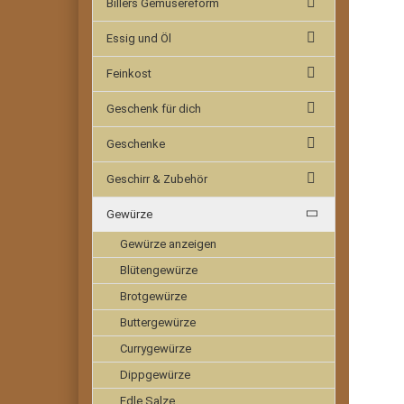
Billers Gemüsereform
Essig und Öl
Feinkost
Geschenk für dich
Geschenke
Geschirr & Zubehör
Gewürze
Gewürze anzeigen
Blütengewürze
Brotgewürze
Buttergewürze
Currygewürze
Dippgewürze
Edle Salze