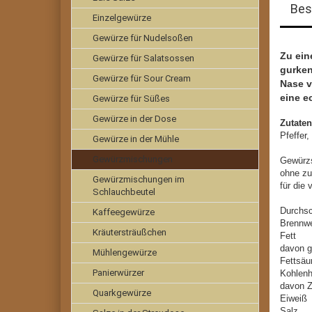
Bes
Einzelgewürze
Gewürze für Nudelsoßen
Zu ein
Gewürze für Salatsossen
gurken
Gewürze für Sour Cream
Nase v
eine ec
Gewürze für Süßes
Gewürze in der Dose
Zutate
Pfeffer
Gewürze in der Mühle
Gewürzmischungen
Gewürz
ohne zu
Gewürzmischungen im
für die
Schlauchbeutel
Durchsc
Kaffeegewürze
Brenn
Kräutersträußchen
Fe
davon g
Mühlengewürze
Fet
Panierwürzer
Kohl
davo
Quarkgewürze
Ei
Sa