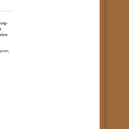
ssig-
ie
würz
joran,