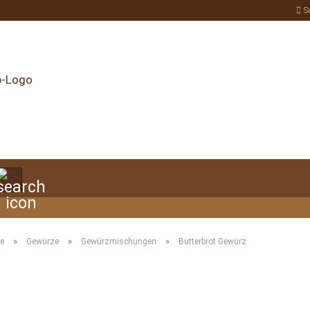
S
Suche...
»
»
»
te
Gewürze
Gewürzmischungen
Butterbrot Gewürz