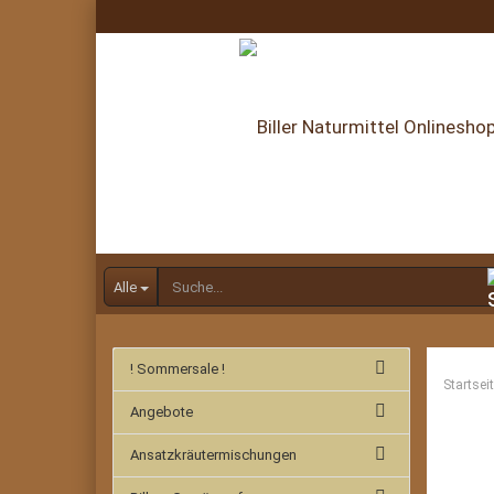
Alle
! Sommersale !
Startsei
Angebote
Ansatzkräutermischungen