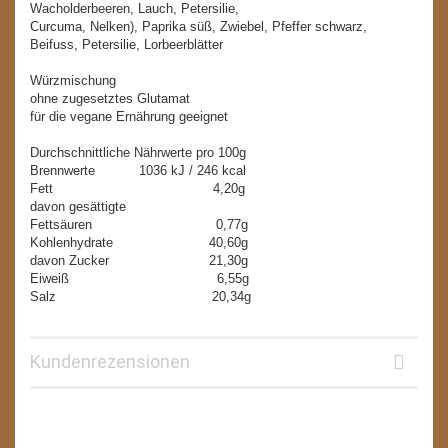
Wacholderbeeren, Lauch, Petersilie,
Curcuma, Nelken), Paprika süß, Zwiebel, Pfeffer schwarz,
Beifuss, Petersilie, Lorbeerblätter
Würzmischung
ohne zugesetztes Glutamat
für die vegane Ernährung geeignet
Durchschnittliche Nährwerte pro 100g
Brennwerte 1036 kJ / 246 kcal
Fett 4,20g
davon gesättigte
Fettsäuren 0,77g
Kohlenhydrate 40,60g
davon Zucker 21,30g
Eiweiß 6,55g
Salz 20,34g
Kundenrezensionen