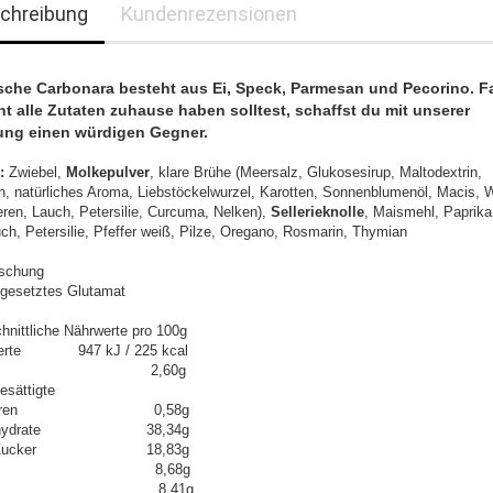
chreibung
Kundenrezensionen
sche Carbonara besteht aus Ei, Speck, Parmesan und Pecorino. Fa
ht alle Zutaten zuhause haben solltest, schaffst du mit unserer
ung einen würdigen Gegner.
:
Zwiebel,
M
olkepulver
, klare Brühe (Meersalz, Glukosesirup, Maltodextrin,
n, natürliches Aroma, Liebstöckelwurzel, Karotten, Sonnenblumenöl, Macis, 
eren, Lauch, Petersilie, Curcuma, Nelken),
S
ellerieknolle
, Maismehl, Paprika
ch, Petersilie, Pfeffer weiß, Pilze, Oregano, Rosmarin, Thymian
schung
gesetztes Glutamat
hnittliche Nährwerte pro 100g
werte 947 kJ / 225 kcal
tt 2,60g
esättigte
tsäuren 0,58g
enhydrate 38,34g
n Zucker 18,83g
weiß 8,68g
lz 8,41g