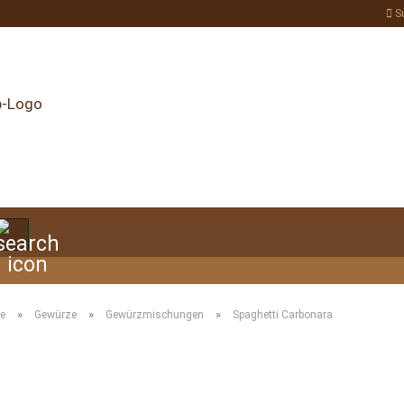
S
Suche...
»
»
»
te
Gewürze
Gewürzmischungen
Spaghetti Carbonara