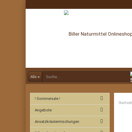
Alle
! Sommersale !
Startsei
Angebote
Ansatzkräutermischungen