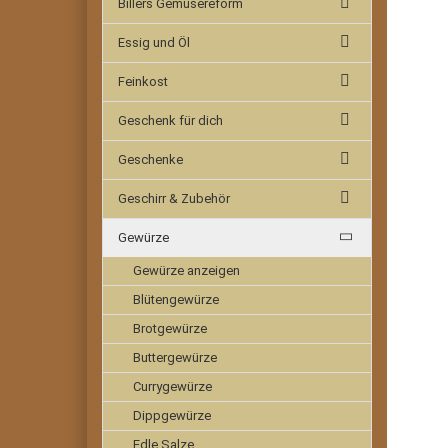
Billers Gemüsereform
Essig und Öl
Feinkost
Geschenk für dich
Geschenke
Geschirr & Zubehör
Gewürze
Gewürze anzeigen
Blütengewürze
Brotgewürze
Buttergewürze
Currygewürze
Dippgewürze
Edle Salze