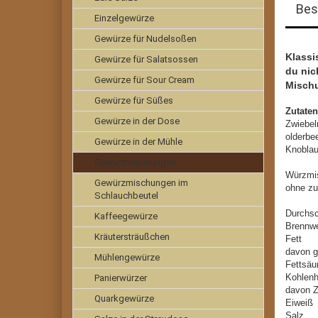
Bes
Einzelgewürze
Gewürze für Nudelsoßen
Klassi
Gewürze für Salatsossen
du nic
Gewürze für Sour Cream
Misch
Gewürze für Süßes
Zutaten
Gewürze in der Dose
Zwiebel
olderbe
Gewürze in der Mühle
Knoblau
Gewürzmischungen
Würzmi
Gewürzmischungen im
ohne zu
Schlauchbeutel
Durchsc
Kaffeegewürze
Brenn
Kräutersträußchen
Fe
davon g
Mühlengewürze
Fet
Kohl
Panierwürzer
davo
Quarkgewürze
Ei
Sa