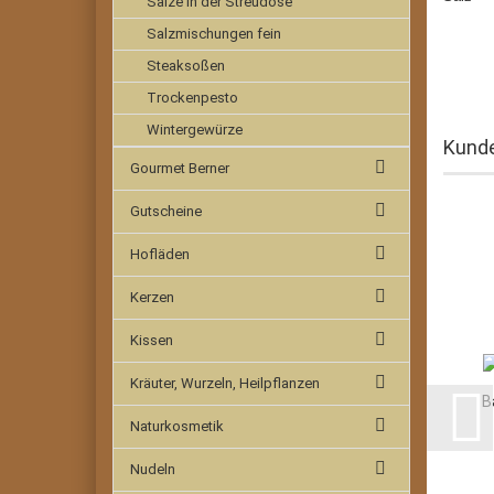
Salze in der Streudose
Salzmischungen fein
Steaksoßen
Trockenpesto
Wintergewürze
Kunde
Gourmet Berner
Gutscheine
Hofläden
Kerzen
Kissen
Kräuter, Wurzeln, Heilpflanzen
B
Naturkosmetik
Nudeln