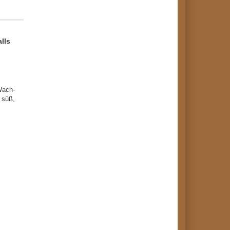
lls
Wach-
 süß,