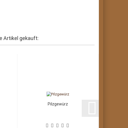
 Artikel gekauft:
Pilzgewürz
S