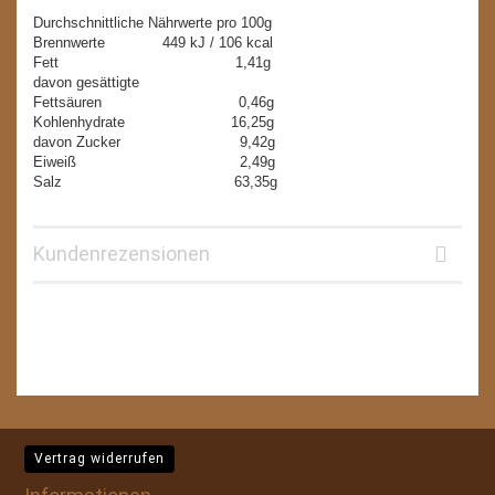
Durchschnittliche Nährwerte pro 100g
Brennwerte 449 kJ / 106 kcal
Fett 1,41g
davon gesättigte
Fettsäuren 0,46g
Kohlenhydrate 16,25g
davon Zucker 9,42g
Eiweiß 2,49g
Salz 63,35g
Kundenrezensionen
Vertrag widerrufen