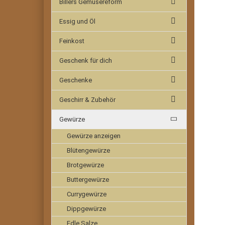
Billers Gemüsereform
Essig und Öl
Feinkost
Geschenk für dich
Geschenke
Geschirr & Zubehör
Gewürze
Gewürze anzeigen
Blütengewürze
Brotgewürze
Buttergewürze
Currygewürze
Dippgewürze
Edle Salze