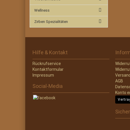
Wellness
Zirben Spezialitäten
Hilfe & Kontakt
Infor
Rückrufservice
Widerru
Kontaktformular
Widerru
Impressum
Versand
AGB
Social-Media
Datens
Konto e
Vertra
Sicher