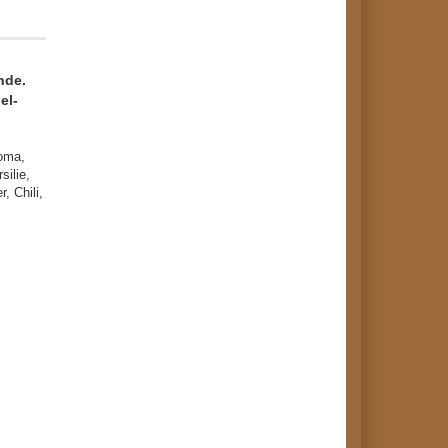
nde.
el-
roma,
ilie,
, Chili,