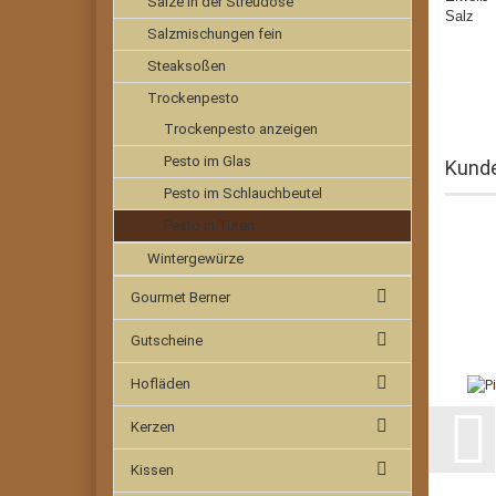
Salze in der Streudose
Sa
Salzmischungen fein
Steaksoßen
Trockenpesto
Trockenpesto anzeigen
Pesto im Glas
Kunde
Pesto im Schlauchbeutel
Pesto in Tüten
Wintergewürze
Gourmet Berner
Gutscheine
Hofläden
Kerzen
Kissen