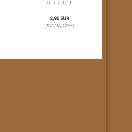
2,90 EUR
103,57 EUR pro kg
1