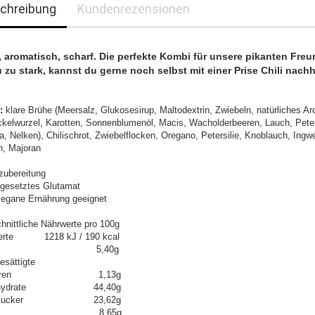
chreibung
Kundenrezensionen
, aromatisch, scharf. Die perfekte Kombi für unsere pikanten Freu
u zu stark, kannst du gerne noch selbst mit einer Prise Chili nachh
n:
klare Brühe (Meersalz, Glukosesirup, Maltodextrin, Zwiebeln, natürliches A
ckelwurzel, Karotten, Sonnenblumenöl, Macis, Wacholderbeeren, Lauch, Peters
, Nelken), Chilischrot, Zwiebelflocken, Oregano, Petersilie, Knoblauch, Ingwer
, Majoran
ubereitung
gesetztes Glutamat
 vegane Ernährung geeignet
hnittliche Nährwerte pro 100g
erte 1218 kJ / 190 kcal
tt 5,40g
esättigte
tsäuren 1,13g
enhydrate 44,40g
n Zucker 23,62g
weiß 8,65g