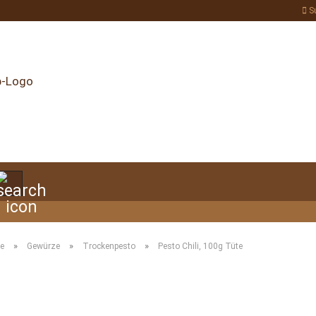
S
Suche...
»
»
»
te
Gewürze
Trockenpesto
Pesto Chili, 100g Tüte