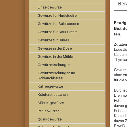
Bes
Einzelgewürze
Gewürze für Nudelsoßen
Feurig
Gewürze für Salatsossen
Bist d
Gewürze für Sour Cream
fen.
Gewürze für Süßes
Zutate
Gewürze in der Dose
Liebstö
Curcuma
Gewürze in der Mühle
Thymian
Gewürzmischungen
Gewürzz
Gewürzmischungen im
ohne zu
Schlauchbeutel
für die
Kaffeegewürze
Durchsc
Kräutersträußchen
Brennw
Fe
Mühlengewürze
davon g
Fet
Panierwürzer
Kohl
Quarkgewürze
davo
Ei