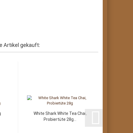
 Artikel gekauft:
g
White Shark White Tea Chai,
Tiger Sp
Probiertüte 28g...