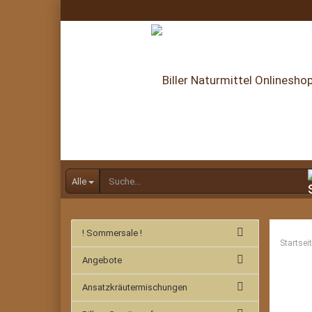
Alle
! Sommersale !
Startsei
Angebote
Ansatzkräutermischungen