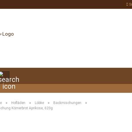
S
Suche...
»
»
»
»
te
Hofläden
Löbke
Backmischungen
chung Körnerbrot Aprikose, 620g