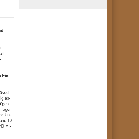
nd
t
oll-
-
 Ein-
üssel
ig ab-
fügen
m legen
nd Un-
 und 10
40 Mi-