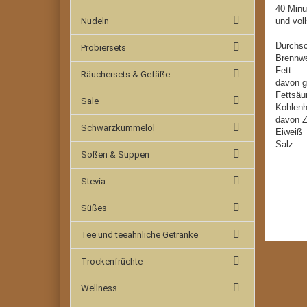
40 Minu
Nudeln
und vol
Durchsc
Probiersets
Brennw
Fe
Räuchersets & Gefäße
davon g
Fet
Sale
Kohl
dav
Schwarzkümmelöl
Ei
Sa
Soßen & Suppen
Stevia
Süßes
Tee und teeähnliche Getränke
Trockenfrüchte
Wellness