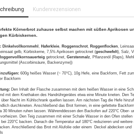
chreibung
Kundenrezensionen
rfekte Körnerbrot zuhause selbst machen mit süßen Aprikosen u
gen Kürbiskernen.
:
Dinkelvollkornmehl
,
Haferkleie
,
Roggenschrot
,
Roggen
flocken
, Leinsaa
Leinsaat gelb, Kürbiskerne, 7,5% Aprikosen getrocknet (
geschwefelt
), Salz, V
Roggenvollkornsauerteig
getrocknet,
Gerstenmalz
, Pflanzenöl (Raps), Mehl
ungsmittel (Ascorbinsäure, Backenzyme))
inzufügen:
600g heißes Wasser (~ 70°C), 10g Hefe, eine Backform, Fett zum
der Backform
itung:
Den Inhalt der Flasche zusammen mit dem heißen Wasser in eine Sch
nd mit dem Knethaken des Handrührgerätes etwa eine Minute kneten. Den Te
 über Nacht im Kühlschrank quellen lassen. Am nächsten Tag die Hefe hinzu
ndlich durchkneten. Anschließend das Brot formen, in eine gefettete Backfor
a 30 Minuten ruhen lassen. Währenddessen den Backofen auf 220°C Ober- u
e vorheizen. Den Teig zusammen mit einer Schale Wasser in den Ofen stellen
 bei 220°C backen. Danach die Temperatur auf 180°C reduzieren und weitere 
acken. Anschließend das Brot mit Alufolie oder einem Deckel abdecken und
ls