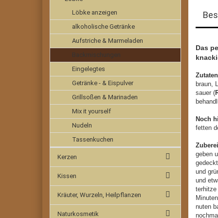
Löbke anzeigen
Bes
alkoholische Getränke
Aufstriche & Marmeladen
Das pe
Backmischungen
knacki
Eingelegtes
Zutaten
Getränke - & Eispulver
braun, 
sauer (
Grillsoßen & Marinaden
behandl
Mix it yourself
Noch h
Nudeln
fetten 
Tassenkuchen
Zubere
geben u
Kerzen
gedeckt
und grü
Kissen
und etw
terhitz
Kräuter, Wurzeln, Heilpflanzen
Minuten
nuten b
Naturkosmetik
nochma