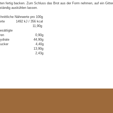
ten fertig backen. Zum Schluss das Brot aus der Form nehmen, auf ein Gitter
lständig auskühlen lassen.
hnittliche Nährwerte pro 100g
erte 1492 kJ / 356 kcal
tt 11,90g
esättigte
tsäuren 0,90g
enhydrate 44,90g
on Zucker 4,40g
weiß 13,90g
lz 2,43g