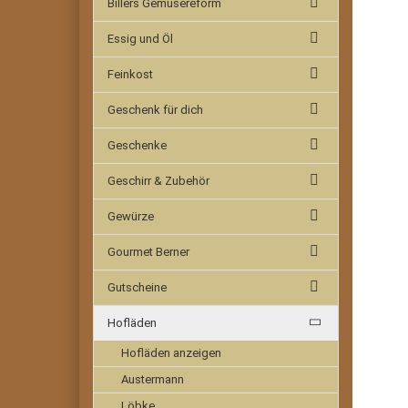
Billers Gemüsereform
Essig und Öl
Feinkost
Geschenk für dich
Geschenke
Geschirr & Zubehör
Gewürze
Gourmet Berner
Gutscheine
Hofläden
Hofläden anzeigen
Austermann
Löbke