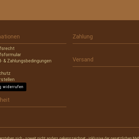
mationen
Zahlung
fsrecht
fsformular
Versand
- & Zahlungsbedingungen
chutz
rstellen
g widerrufen
heit
verstehen sich - soweit nicht anders gekennzeichnet - inklusive der gesetzlichen Me