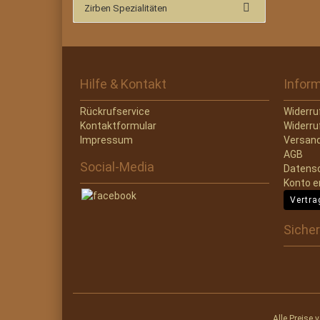
Zirben Spezialitäten
Hilfe & Kontakt
Infor
Rückrufservice
Widerru
Kontaktformular
Widerru
Impressum
Versand
AGB
Social-Media
Datens
Konto e
Vertra
Sicher
Alle Preise 