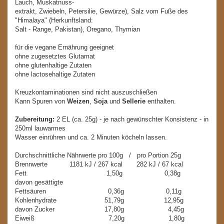
Lauch, Muskatnuss-
extrakt, Zwiebeln, Petersilie, Gewürze), Salz vom Fuße des
"Himalaya" (Herkunftsland:
Salt - Range, Pakistan), Oregano, Thymian
für die vegane Ernährung geeignet
ohne zugesetztes Glutamat
ohne glutenhaltige Zutaten
ohne lactosehaltige Zutaten
Kreuzkontaminationen sind nicht auszuschließen
Kann Spuren von
Weizen
,
Soja
und
Sellerie
enthalten.
Zubereitung:
2 EL (ca. 25g) - je nach gewünschter Konsistenz - in
250ml lauwarmes
Wasser einrühren und ca. 2 Minuten köcheln lassen.
Durchschnittliche Nährwerte pro 100g / pro Portion 25g
Brennwerte 1181 kJ / 267 kcal 282 kJ / 67 kcal
Fett 1,50g 0,38g
davon gesättigte
Fettsäuren 0,36g 0,11g
Kohlenhydrate 51,79g 12,95g
davon Zucker 17,80g 4,45g
Eiweiß 7,20g 1,80g