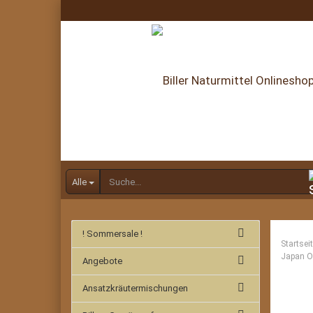
Alle
! Sommersale !
Startsei
Japan O
Angebote
Ansatzkräutermischungen