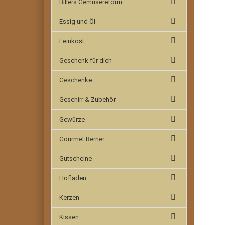
Billers Gemüsereform
Essig und Öl
Feinkost
Geschenk für dich
Geschenke
Geschirr & Zubehör
Gewürze
Gourmet Berner
Gutscheine
Hofläden
Kerzen
Kissen