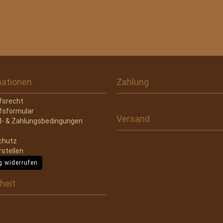
mationen
Zahlung
fsrecht
fsformular
Versand
- & Zahlungsbedingungen
chutz
rstellen
g widerrufen
heit