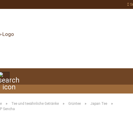
S
Suche...
»
»
»
»
te
Tee und teeähnliche Getränke
Grüntee
Japan Tee
P Sencha