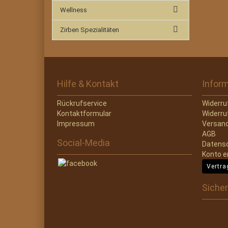
Wellness
Zirben Spezialitäten
Hilfe & Kontakt
Infor
Rückrufservice
Widerru
Kontaktformular
Widerru
Impressum
Versand
AGB
Social-Media
Datens
Konto e
Vertra
Sicher