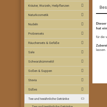
Kräuter, Wurzeln, Heilpflanzen
Bes
Naturkosmetik
Dieser
Nudeln
hat ei
Probiersets
für die
Räuchersets & Gefäße
Zubere
lassen.
Sale
Schwarzkümmelöl
Soßen & Suppen
Stevia
Süßes
Tee und teeähnliche Getränke
Tee und teeähnliche Getränke