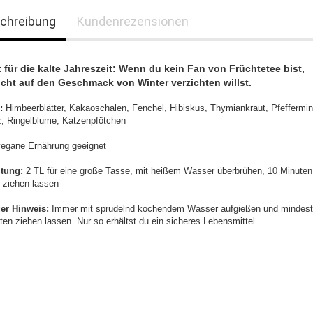
chreibung
Kundenrezensionen
t für die kalte Jahreszeit: Wenn du kein Fan von Früchtetee bist,
icht auf den Geschmack von Winter verzichten willst.
:
Himbeerblätter, Kakaoschalen, Fenchel, Hibiskus, Thymiankraut, Pfeffermin
, Ringelblume, Katzenpfötchen
 vegane Ernährung geeignet
itung:
2 TL für eine große Tasse, mit heißem Wasser überbrühen, 10 Minuten
 ziehen lassen
ger Hinweis:
Immer mit sprudelnd kochendem Wasser aufgießen und mindes
ten ziehen lassen. Nur so erhältst du ein sicheres Lebensmittel.