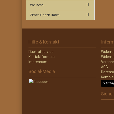
Wellness
Zirben Spezialitäten
Hilfe & Kontakt
Infor
Rückrufservice
Widerru
Kontaktformular
Widerru
Impressum
Versand
AGB
Social-Media
Datens
Konto e
Vertra
Sicher