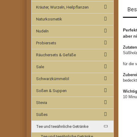
Kräuter, Wurzeln, Heilpflanzen
Bes
Naturkosmetik
Perfek
Nudeln
aber n
Probiersets
Zutaten
Süßholz
Räuchersets & Gefäße
für die
Sale
Zubere
Schwarzkümmelöl
bedeckt
Soßen & Suppen
Wichti
10 Minu
Stevia
Süßes
Tee und teeähnliche Getränke
Tee und teeähnliche Getränke