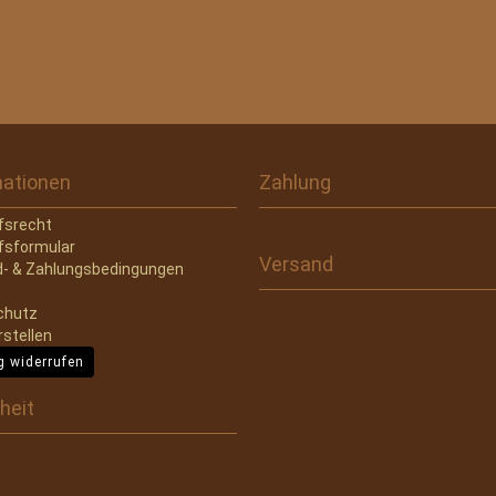
mationen
Zahlung
fsrecht
fsformular
Versand
- & Zahlungsbedingungen
chutz
rstellen
g widerrufen
heit