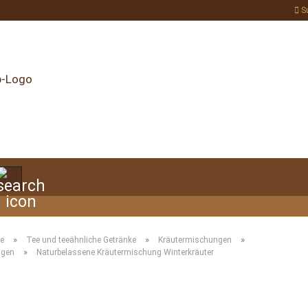
S
Suche...
»
»
»
te
Tee und teeähnliche Getränke
Kräutermischungen
»
ngen
Naturbelassene Kräutermischung Winterkräuter