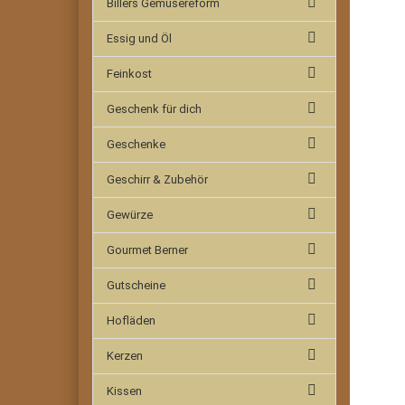
Billers Gemüsereform
Essig und Öl
Feinkost
Geschenk für dich
Geschenke
Geschirr & Zubehör
Gewürze
Gourmet Berner
Gutscheine
Hofläden
Kerzen
Kissen