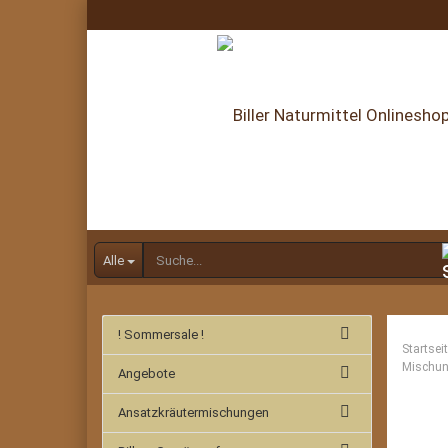
Alle
! Sommersale !
Startsei
Mischu
Angebote
Ansatzkräutermischungen