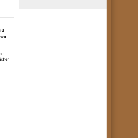
nd
wir
be,
icher