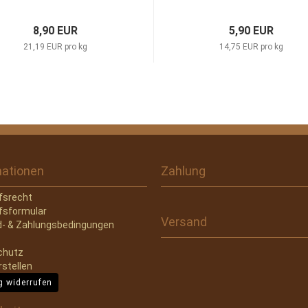
8,90 EUR
5,90 EUR
21,19 EUR pro kg
14,75 EUR pro kg
mationen
Zahlung
fsrecht
fsformular
Versand
- & Zahlungsbedingungen
chutz
rstellen
g widerrufen