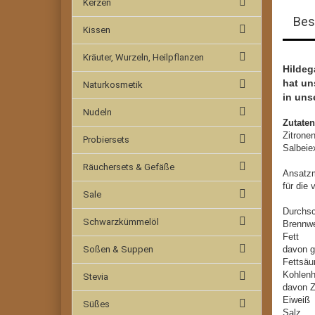
Kerzen
Bes
Kissen
Kräuter, Wurzeln, Heilpflanzen
Hildeg
hat un
Naturkosmetik
in uns
Nudeln
Zutaten
Zitrone
Probiersets
Salbeie
Räuchersets & Gefäße
Ansatzm
für die
Sale
Durchsc
Schwarzkümmelöl
Brennw
Fe
Soßen & Suppen
davon g
Fet
Kohl
Stevia
davo
Ei
Süßes
Sa