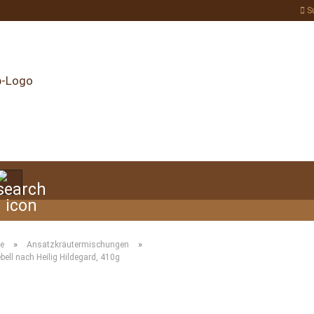
S
Suche...
»
»
te
Ansatzkräutermischungen
ell nach Heilig Hildegard, 410g