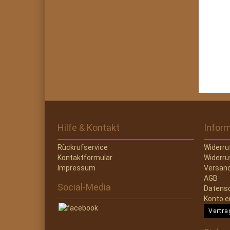
Hilfe & Kontakt
Infor
Rückrufservice
Widerru
Kontaktformular
Widerru
Impressum
Versand
AGB
Social-Media
Datens
Konto e
Vertra