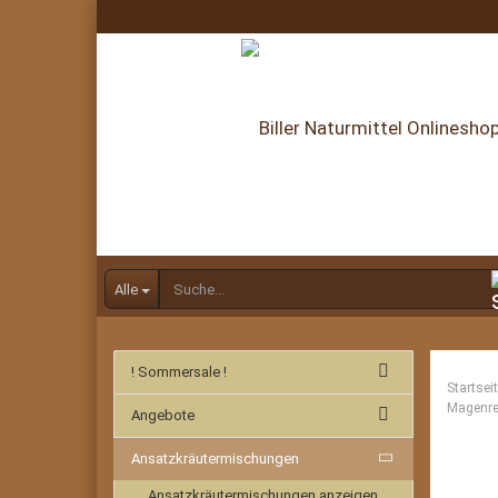
Alle
! Sommersale !
Startsei
Magenreb
Angebote
Ansatzkräutermischungen
Ansatzkräutermischungen anzeigen