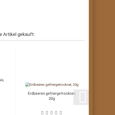
 Artikel gekauft:
Erdbeeren gefriergetrocknet,
Kerze "
20g