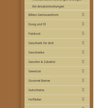
Gin Ansatzmischungen
Billers Gemüsereform
Essig und Öl
Feinkost
Geschenk für dich
Geschenke
Geschirr & Zubehör
Gewürze
Gourmet Berner
Gutscheine
Hofläden