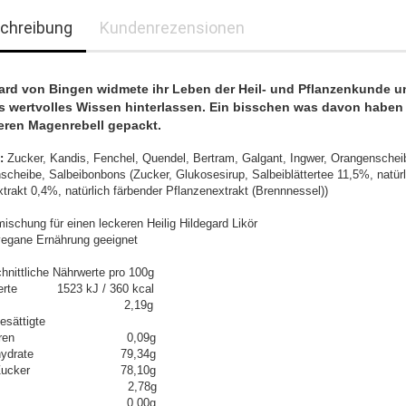
chreibung
Kundenrezensionen
ard von Bingen widmete ihr Leben der Heil- und Pflanzenkunde u
s wertvolles Wissen hinterlassen. Ein bisschen was davon haben 
eren Magenrebell gepackt.
:
Zucker, Kandis, Fenchel, Quendel, Bertram, Galgant, Ingwer, Orangenschei
nscheibe, Salbeibonbons (Zucker, Glukosesirup, Salbeiblättertee 11,5%, natürl
xtrakt 0,4%, natürlich färbender Pflanzenextrakt (Brennnessel))
ischung für einen leckeren Heilig Hildegard Likör
 vegane Ernährung geeignet
hnittliche Nährwerte pro 100g
erte 1523 kJ / 360 kcal
tt 2,19g
esättigte
tsäuren 0,09g
enhydrate 79,34g
n Zucker 78,10g
weiß 2,78g
lz 0,00g