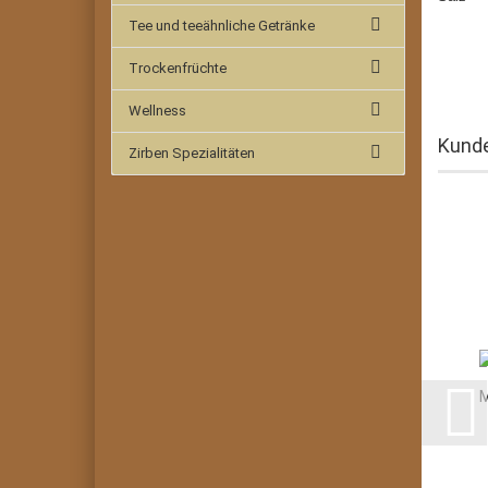
Tee und teeähnliche Getränke
Trockenfrüchte
Wellness
Kunde
Zirben Spezialitäten
M