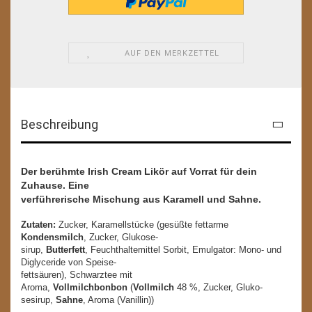
AUF DEN MERKZETTEL
Beschreibung
Der berühmte Irish Cream Likör auf Vorrat für dein
Zuhause. Eine
verführerische Mischung aus Karamell und Sahne.
Zutaten:
Zucker, Karamellstücke (gesüßte fettarme
Kondensmilch
, Zucker, Glukose-
sirup,
Butterfett
, Feuchthaltemittel Sorbit, Emulgator: Mono- und
Diglyceride von Speise-
fettsäuren), Schwarztee mit
Aroma,
Vollmilchbonbon
(
Vollmilch
48 %, Zucker, Gluko-
sesirup,
Sahne
, Aroma (Vanillin))