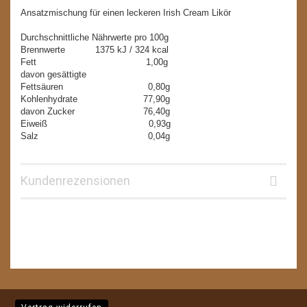
Ansatzmischung für einen leckeren Irish Cream Likör
Durchschnittliche Nährwerte pro 100g
Brennwerte 1375 kJ / 324 kcal
Fett 1,00g
davon gesättigte
Fettsäuren 0,80g
Kohlenhydrate 77,90g
davon Zucker 76,40g
Eiweiß 0,93g
Salz 0,04g
Kundenrezensionen