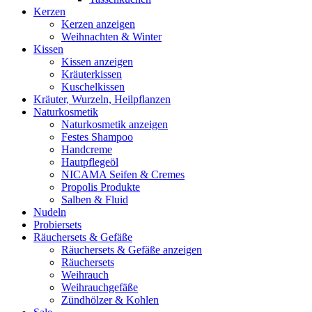
Kerzen
Kerzen anzeigen
Weihnachten & Winter
Kissen
Kissen anzeigen
Kräuterkissen
Kuschelkissen
Kräuter, Wurzeln, Heilpflanzen
Naturkosmetik
Naturkosmetik anzeigen
Festes Shampoo
Handcreme
Hautpflegeöl
NICAMA Seifen & Cremes
Propolis Produkte
Salben & Fluid
Nudeln
Probiersets
Räuchersets & Gefäße
Räuchersets & Gefäße anzeigen
Räuchersets
Weihrauch
Weihrauchgefäße
Zündhölzer & Kohlen