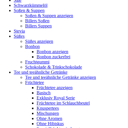
Sale
Schwarzkümmelöl
Soßen & Suppen
Soßen & Suppen anzeigen
Billers Soßen
Billers Suppen
Stevia
Süßes
Süßes anzeigen
Bonbon
Bonbon anzeigen
Bonbon zuckerfrei
Fruchtgummi
Schokolade & Trinkschokolade
Tee und teeähnliche Getränke
Tee und teeähnliche Getränke anzeigen
Früchtetee
Früchtetee anzeigen
Basisch
Exklusiv Royal Serie
Früchtetee im Schlauchbeutel
Knuspertees
Mischungen
Ohne Aromen
Ohne Hibiskus