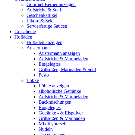
Gourmet Berner anzeigen
Aufstriche & Senf
Geschenkartikel
Liköre & Sekt
Servierfertige Saucen
Gutscheine
Hofläden
Hofläden anzeigen
Austermann
Austermann anzeigen
Aufstriche & Marmeladen
Eingelegtes
Grillsoßen, Marinaden & Senf
Pesto
Löbke
Löbke anzeigen
alkoholische Getränke
Aufstriche & Marmeladen
Backmischungen
Eingelegtes
Getränke - & Eispulver
Grillsoßen & Marinaden
Mix it yourself
Nudeln
Tassenkuchen