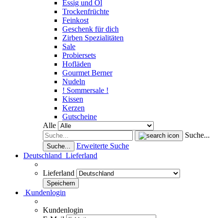
Essig und Öl
Trockenfrüchte
Feinkost
Geschenk für dich
Zirben Spezialitäten
Sale
Probiersets
Hofläden
Gourmet Berner
Nudeln
! Sommersale !
Kissen
Kerzen
Gutscheine
Alle
Suche...
Erweiterte Suche
Suche...
Deutschland
Lieferland
Lieferland
Kundenlogin
Kundenlogin