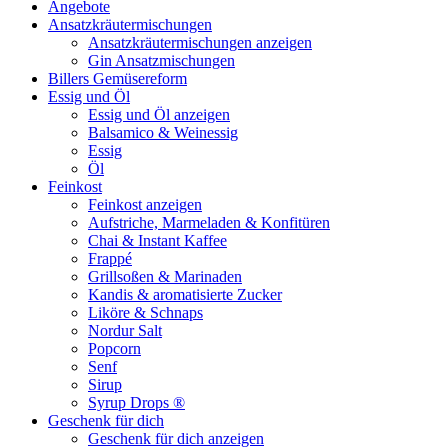
Angebote
Ansatzkräutermischungen
Ansatzkräutermischungen anzeigen
Gin Ansatzmischungen
Billers Gemüsereform
Essig und Öl
Essig und Öl anzeigen
Balsamico & Weinessig
Essig
Öl
Feinkost
Feinkost anzeigen
Aufstriche, Marmeladen & Konfitüren
Chai & Instant Kaffee
Frappé
Grillsoßen & Marinaden
Kandis & aromatisierte Zucker
Liköre & Schnaps
Nordur Salt
Popcorn
Senf
Sirup
Syrup Drops ®
Geschenk für dich
Geschenk für dich anzeigen