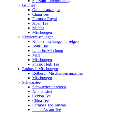
Spezialfrüchtemischung
Grüntee
Grüntee anzeigen
China Tee
Formosa Royal
Japan Tee
Matcha
Mischungen
Kräutermischungen
Kräutermischungen anzeigen
Ayur Line
Lapacho Mischung
Mate
Mischungen
Physio Herb Tee
Rotbusch Mischungen
Rotbusch Mischungen anzeigen
Mischungen
Schwarztee
Schwarztee anzeigen
Aromatisiert
Ceylon Tee
China Tee
Formosa Tee Taiwan
Indian Assam Tee