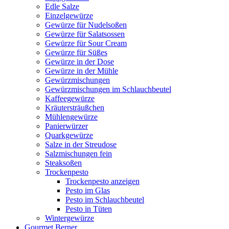
Edle Salze
Einzelgewürze
Gewürze für Nudelsoßen
Gewürze für Salatsossen
Gewürze für Sour Cream
Gewürze für Süßes
Gewürze in der Dose
Gewürze in der Mühle
Gewürzmischungen
Gewürzmischungen im Schlauchbeutel
Kaffeegewürze
Kräutersträußchen
Mühlengewürze
Panierwürzer
Quarkgewürze
Salze in der Streudose
Salzmischungen fein
Steaksoßen
Trockenpesto
Trockenpesto anzeigen
Pesto im Glas
Pesto im Schlauchbeutel
Pesto in Tüten
Wintergewürze
Gourmet Berner