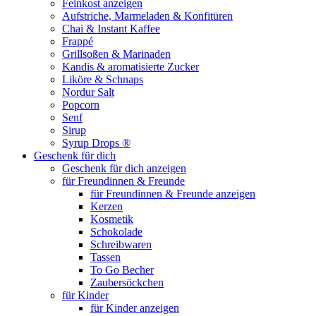
Feinkost anzeigen
Aufstriche, Marmeladen & Konfitüren
Chai & Instant Kaffee
Frappé
Grillsoßen & Marinaden
Kandis & aromatisierte Zucker
Liköre & Schnaps
Nordur Salt
Popcorn
Senf
Sirup
Syrup Drops ®
Geschenk für dich
Geschenk für dich anzeigen
für Freundinnen & Freunde
für Freundinnen & Freunde anzeigen
Kerzen
Kosmetik
Schokolade
Schreibwaren
Tassen
To Go Becher
Zaubersöckchen
für Kinder
für Kinder anzeigen