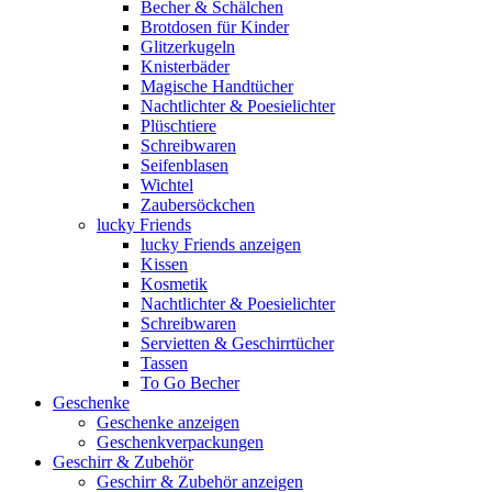
Becher & Schälchen
Brotdosen für Kinder
Glitzerkugeln
Knisterbäder
Magische Handtücher
Nachtlichter & Poesielichter
Plüschtiere
Schreibwaren
Seifenblasen
Wichtel
Zaubersöckchen
lucky Friends
lucky Friends anzeigen
Kissen
Kosmetik
Nachtlichter & Poesielichter
Schreibwaren
Servietten & Geschirrtücher
Tassen
To Go Becher
Geschenke
Geschenke anzeigen
Geschenkverpackungen
Geschirr & Zubehör
Geschirr & Zubehör anzeigen