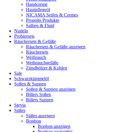
Handcreme
Hautpflegeöl
NICAMA Seifen & Cremes
Propolis Produkte
Salben & Fluid
Nudeln
Probiersets
Räuchersets & Gefäße
Räuchersets & Gefäße anzeigen
Räuchersets
Weihrauch
Weihrauchgefäße
Zündhölzer & Kohlen
Sale
Schwarzkümmelöl
Soßen & Suppen
Soßen & Suppen anzeigen
Billers Soßen
Billers Suppen
Stevia
Süßes
Süßes anzeigen
Bonbon
Bonbon anzeigen
Bonbon zuckerfrei