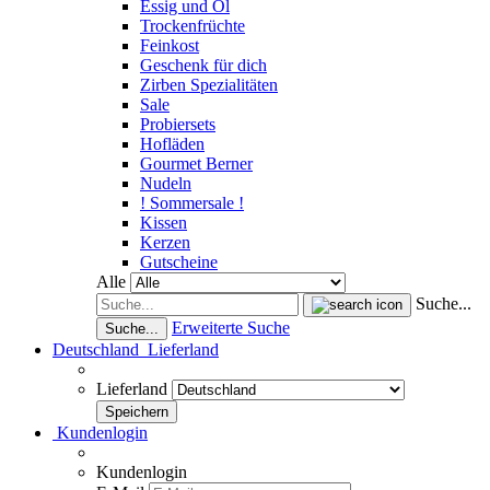
Essig und Öl
Trockenfrüchte
Feinkost
Geschenk für dich
Zirben Spezialitäten
Sale
Probiersets
Hofläden
Gourmet Berner
Nudeln
! Sommersale !
Kissen
Kerzen
Gutscheine
Alle
Suche...
Erweiterte Suche
Suche...
Deutschland
Lieferland
Lieferland
Kundenlogin
Kundenlogin