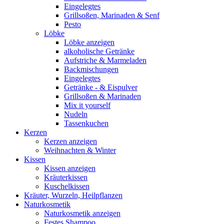
Eingelegtes
Grillsoßen, Marinaden & Senf
Pesto
Löbke
Löbke anzeigen
alkoholische Getränke
Aufstriche & Marmeladen
Backmischungen
Eingelegtes
Getränke - & Eispulver
Grillsoßen & Marinaden
Mix it yourself
Nudeln
Tassenkuchen
Kerzen
Kerzen anzeigen
Weihnachten & Winter
Kissen
Kissen anzeigen
Kräuterkissen
Kuschelkissen
Kräuter, Wurzeln, Heilpflanzen
Naturkosmetik
Naturkosmetik anzeigen
Festes Shampoo