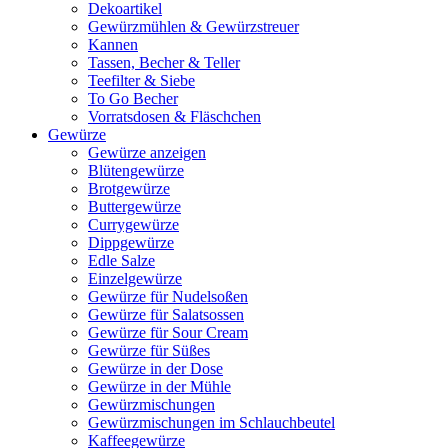
Dekoartikel
Gewürzmühlen & Gewürzstreuer
Kannen
Tassen, Becher & Teller
Teefilter & Siebe
To Go Becher
Vorratsdosen & Fläschchen
Gewürze
Gewürze anzeigen
Blütengewürze
Brotgewürze
Buttergewürze
Currygewürze
Dippgewürze
Edle Salze
Einzelgewürze
Gewürze für Nudelsoßen
Gewürze für Salatsossen
Gewürze für Sour Cream
Gewürze für Süßes
Gewürze in der Dose
Gewürze in der Mühle
Gewürzmischungen
Gewürzmischungen im Schlauchbeutel
Kaffeegewürze