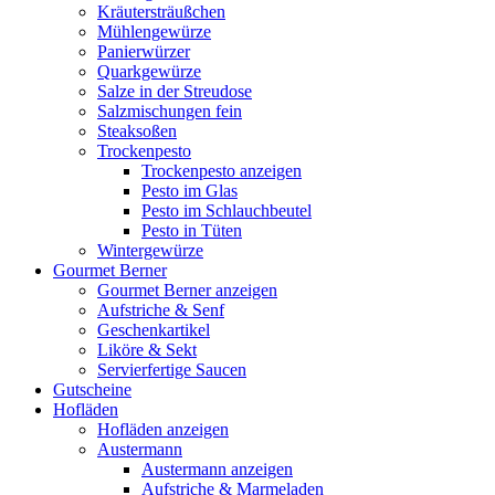
Kräutersträußchen
Mühlengewürze
Panierwürzer
Quarkgewürze
Salze in der Streudose
Salzmischungen fein
Steaksoßen
Trockenpesto
Trockenpesto anzeigen
Pesto im Glas
Pesto im Schlauchbeutel
Pesto in Tüten
Wintergewürze
Gourmet Berner
Gourmet Berner anzeigen
Aufstriche & Senf
Geschenkartikel
Liköre & Sekt
Servierfertige Saucen
Gutscheine
Hofläden
Hofläden anzeigen
Austermann
Austermann anzeigen
Aufstriche & Marmeladen