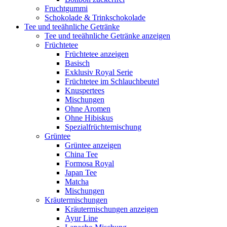
Fruchtgummi
Schokolade & Trinkschokolade
Tee und teeähnliche Getränke
Tee und teeähnliche Getränke anzeigen
Früchtetee
Früchtetee anzeigen
Basisch
Exklusiv Royal Serie
Früchtetee im Schlauchbeutel
Knuspertees
Mischungen
Ohne Aromen
Ohne Hibiskus
Spezialfrüchtemischung
Grüntee
Grüntee anzeigen
China Tee
Formosa Royal
Japan Tee
Matcha
Mischungen
Kräutermischungen
Kräutermischungen anzeigen
Ayur Line