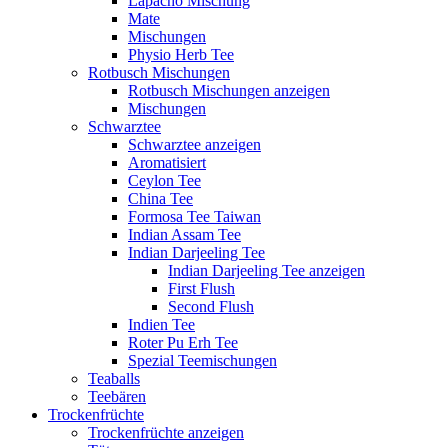
Lapacho Mischung
Mate
Mischungen
Physio Herb Tee
Rotbusch Mischungen
Rotbusch Mischungen anzeigen
Mischungen
Schwarztee
Schwarztee anzeigen
Aromatisiert
Ceylon Tee
China Tee
Formosa Tee Taiwan
Indian Assam Tee
Indian Darjeeling Tee
Indian Darjeeling Tee anzeigen
First Flush
Second Flush
Indien Tee
Roter Pu Erh Tee
Spezial Teemischungen
Teaballs
Teebären
Trockenfrüchte
Trockenfrüchte anzeigen