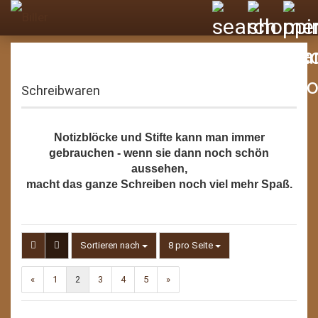
Schreibwaren
Notizblöcke und Stifte kann man immer
gebrauchen - wenn sie dann noch schön
aussehen,
macht das ganze Schreiben noch viel mehr Spaß.
Sortieren nach
pro Seite
Sortieren nach
8 pro Seite
«
1
2
3
4
5
»