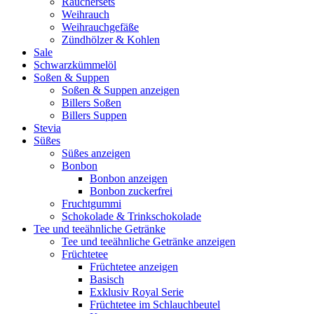
Räuchersets
Weihrauch
Weihrauchgefäße
Zündhölzer & Kohlen
Sale
Schwarzkümmelöl
Soßen & Suppen
Soßen & Suppen anzeigen
Billers Soßen
Billers Suppen
Stevia
Süßes
Süßes anzeigen
Bonbon
Bonbon anzeigen
Bonbon zuckerfrei
Fruchtgummi
Schokolade & Trinkschokolade
Tee und teeähnliche Getränke
Tee und teeähnliche Getränke anzeigen
Früchtetee
Früchtetee anzeigen
Basisch
Exklusiv Royal Serie
Früchtetee im Schlauchbeutel