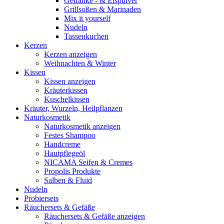
Getränke - & Eispulver
Grillsoßen & Marinaden
Mix it yourself
Nudeln
Tassenkuchen
Kerzen
Kerzen anzeigen
Weihnachten & Winter
Kissen
Kissen anzeigen
Kräuterkissen
Kuschelkissen
Kräuter, Wurzeln, Heilpflanzen
Naturkosmetik
Naturkosmetik anzeigen
Festes Shampoo
Handcreme
Hautpflegeöl
NICAMA Seifen & Cremes
Propolis Produkte
Salben & Fluid
Nudeln
Probiersets
Räuchersets & Gefäße
Räuchersets & Gefäße anzeigen