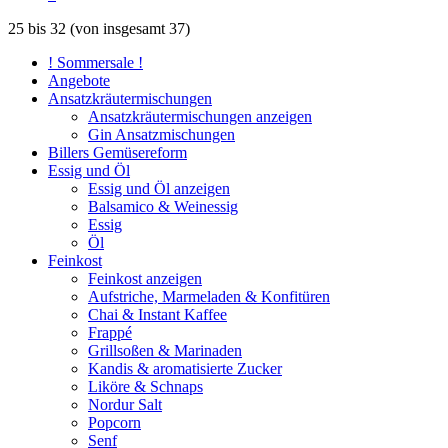
25
bis
32
(von insgesamt
37
)
! Sommersale !
Angebote
Ansatzkräutermischungen
Ansatzkräutermischungen anzeigen
Gin Ansatzmischungen
Billers Gemüsereform
Essig und Öl
Essig und Öl anzeigen
Balsamico & Weinessig
Essig
Öl
Feinkost
Feinkost anzeigen
Aufstriche, Marmeladen & Konfitüren
Chai & Instant Kaffee
Frappé
Grillsoßen & Marinaden
Kandis & aromatisierte Zucker
Liköre & Schnaps
Nordur Salt
Popcorn
Senf