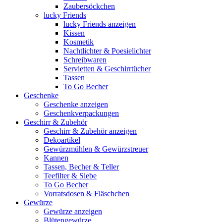
Zaubersöckchen
lucky Friends
lucky Friends anzeigen
Kissen
Kosmetik
Nachtlichter & Poesielichter
Schreibwaren
Servietten & Geschirrtücher
Tassen
To Go Becher
Geschenke
Geschenke anzeigen
Geschenkverpackungen
Geschirr & Zubehör
Geschirr & Zubehör anzeigen
Dekoartikel
Gewürzmühlen & Gewürzstreuer
Kannen
Tassen, Becher & Teller
Teefilter & Siebe
To Go Becher
Vorratsdosen & Fläschchen
Gewürze
Gewürze anzeigen
Blütengewürze