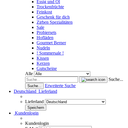
Essig und Öl
Trockenfrüchte
Feinkost
Geschenk für dich
Zirben Spezialitäten
Sale
Probiersets
Hofläden
Gourmet Berner
Nudeln
! Sommersale !
Kissen
Kerzen
Gutscheine
Alle
Suche...
Erweiterte Suche
Suche...
Deutschland
Lieferland
Lieferland
Kundenlogin
Kundenlogin