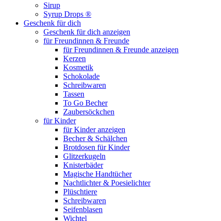
Sirup
Syrup Drops ®
Geschenk für dich
Geschenk für dich anzeigen
für Freundinnen & Freunde
für Freundinnen & Freunde anzeigen
Kerzen
Kosmetik
Schokolade
Schreibwaren
Tassen
To Go Becher
Zaubersöckchen
für Kinder
für Kinder anzeigen
Becher & Schälchen
Brotdosen für Kinder
Glitzerkugeln
Knisterbäder
Magische Handtücher
Nachtlichter & Poesielichter
Plüschtiere
Schreibwaren
Seifenblasen
Wichtel