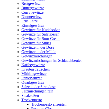
Brotgewürze
Buttergewürze
Currygewürze
Dippgewürze
Edle Salze
Einzelgewürze
Gewürze für Nudelsoßen
Gewürze für Salatsossen
Gewürze für Sour Cream
Gewürze für Süßes
Gewürze in der Dose
Gewürze in der Mühle
Gewürzmischungen
Gewürzmischungen im Schlauchbeutel
Kaffeegewürze
Kräutersträußchen
Mühlengewürze
Panierwürzer
Quarkgewürze
Salze in der Streudose
Salzmischungen fein
Steaksoßen
Trockenpesto
Trockenpesto anzeigen
Pesto im Glas