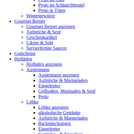
Pesto im Schlauchbeutel
Pesto in Tüten
Wintergewürze
Gourmet Berner
Gourmet Berner anzeigen
Aufstriche & Senf
Geschenkartikel
Liköre & Sekt
Servierfertige Saucen
Gutscheine
Hofläden
Hofläden anzeigen
Austermann
Austermann anzeigen
Aufstriche & Marmeladen
Eingelegtes
Grillsoßen, Marinaden & Senf
Pesto
Löbke
Löbke anzeigen
alkoholische Getränke
Aufstriche & Marmeladen
Backmischungen
Eingelegtes