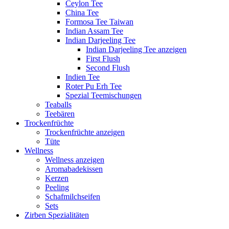
Ceylon Tee
China Tee
Formosa Tee Taiwan
Indian Assam Tee
Indian Darjeeling Tee
Indian Darjeeling Tee anzeigen
First Flush
Second Flush
Indien Tee
Roter Pu Erh Tee
Spezial Teemischungen
Teaballs
Teebären
Trockenfrüchte
Trockenfrüchte anzeigen
Tüte
Wellness
Wellness anzeigen
Aromabadekissen
Kerzen
Peeling
Schafmilchseifen
Sets
Zirben Spezialitäten