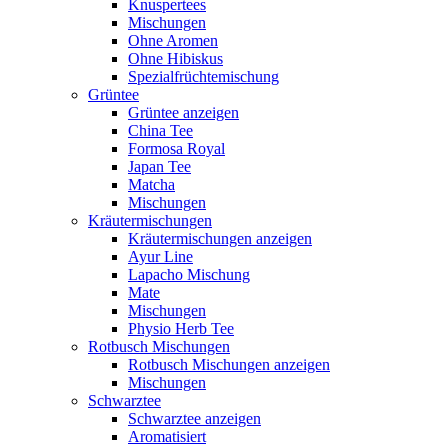
Knuspertees
Mischungen
Ohne Aromen
Ohne Hibiskus
Spezialfrüchtemischung
Grüntee
Grüntee anzeigen
China Tee
Formosa Royal
Japan Tee
Matcha
Mischungen
Kräutermischungen
Kräutermischungen anzeigen
Ayur Line
Lapacho Mischung
Mate
Mischungen
Physio Herb Tee
Rotbusch Mischungen
Rotbusch Mischungen anzeigen
Mischungen
Schwarztee
Schwarztee anzeigen
Aromatisiert