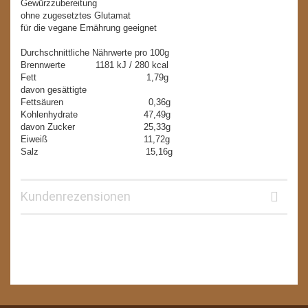
Gewürzzubereitung
ohne zugesetztes Glutamat
für die vegane Ernährung geeignet
Durchschnittliche Nährwerte pro 100g
Brennwerte 1181 kJ / 280 kcal
Fett 1,79g
davon gesättigte
Fettsäuren 0,36g
Kohlenhydrate 47,49g
davon Zucker 25,33g
Eiweiß 11,72g
Salz 15,16g
Kundenrezensionen