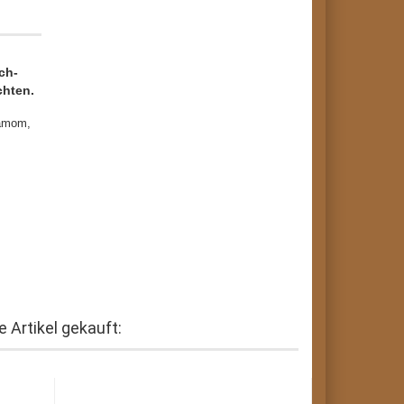
ch-
chten.
damom,
 Artikel gekauft: