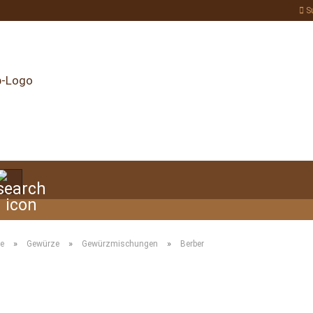
S
Suche...
»
»
»
te
Gewürze
Gewürzmischungen
Berber