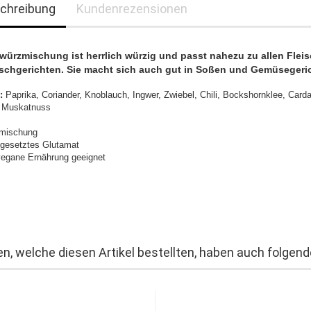
chreibung
Kundenrezensionen
würzmischung ist herrlich würzig und passt nahezu zu allen Fleis
schgerichten. Sie macht sich auch gut in Soßen und Gemüsegeri
n:
Paprika, Coriander, Knoblauch, Ingwer, Zwiebel, Chili, Bockshornklee, Car
, Muskatnuss
mischung
gesetztes Glutamat
 vegane Ernährung geeignet
n, welche diesen Artikel bestellten, haben auch folgende