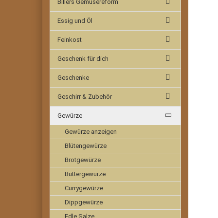
Billers Gemüsereform
Essig und Öl
Feinkost
Geschenk für dich
Geschenke
Geschirr & Zubehör
Gewürze
Gewürze anzeigen
Blütengewürze
Brotgewürze
Buttergewürze
Currygewürze
Dippgewürze
Edle Salze