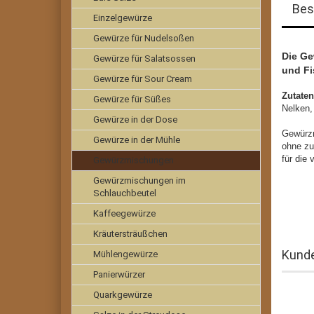
Bes
Einzelgewürze
Gewürze für Nudelsoßen
Die Ge
Gewürze für Salatsossen
und Fi
Gewürze für Sour Cream
Zutate
Gewürze für Süßes
Nelken
Gewürze in der Dose
Gewürz
Gewürze in der Mühle
ohne zu
für die
Gewürzmischungen
Gewürzmischungen im
Schlauchbeutel
Kaffeegewürze
Kräutersträußchen
Kunde
Mühlengewürze
Panierwürzer
Quarkgewürze