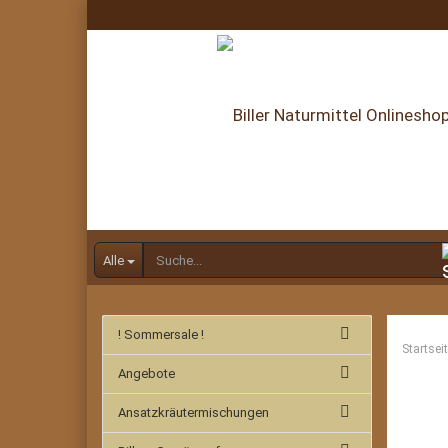
Alle
! Sommersale !
Startsei
Angebote
Ansatzkräutermischungen