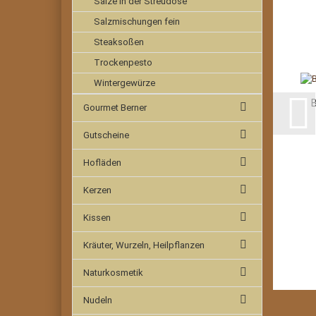
Salze in der Streudose
Salzmischungen fein
Steaksoßen
Trockenpesto
Wintergewürze
B
Gourmet Berner
Gutscheine
Hofläden
Kerzen
Kissen
Kräuter, Wurzeln, Heilpflanzen
Naturkosmetik
Nudeln