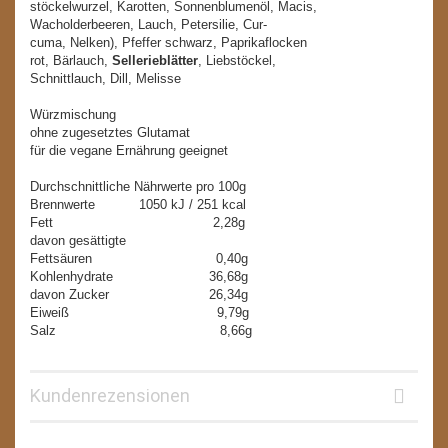
stöckelwurzel, Karotten, Sonnenblumenöl, Macis,
Wacholderbeeren, Lauch, Petersilie, Cur-
cuma, Nelken), Pfeffer schwarz, Paprikaflocken
rot, Bärlauch,
Sellerieblätter
, Liebstöckel,
Schnittlauch, Dill, Melisse
Würzmischung
ohne zugesetztes Glutamat
für die vegane Ernährung geeignet
Durchschnittliche Nährwerte pro 100g
Brennwerte 1050 kJ / 251 kcal
Fett 2,28g
davon gesättigte
Fettsäuren 0,40g
Kohlenhydrate 36,68g
davon Zucker 26,34g
Eiweiß 9,79g
Salz 8,66g
Kundenrezensionen