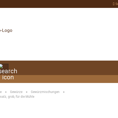
S
Suche...
»
»
»
te
Gewürze
Gewürzmischungen
salz, grob, für die Mühle