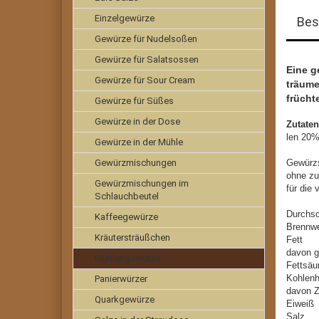
Einzelgewürze
Bes
Gewürze für Nudelsoßen
Gewürze für Salatsossen
Eine g
Gewürze für Sour Cream
träume
frücht
Gewürze für Süßes
Gewürze in der Dose
Zutaten
len 20%
Gewürze in der Mühle
Gewürzmischungen
Gewürz
ohne zu
Gewürzmischungen im
für die
Schlauchbeutel
Durchsc
Kaffeegewürze
Brenn
Kräutersträußchen
Fe
davon g
Mühlengewürze
Fet
Kohl
Panierwürzer
davo
Quarkgewürze
Ei
Sa