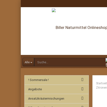
Alle
! Sommersale !
Startsei
Zitronen
Angebote
Ansatzkräutermischungen