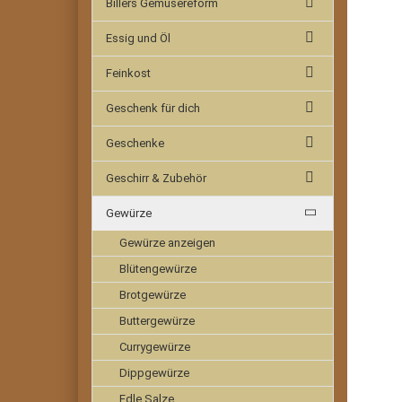
Billers Gemüsereform
Essig und Öl
Feinkost
Geschenk für dich
Geschenke
Geschirr & Zubehör
Gewürze
Gewürze anzeigen
Blütengewürze
Brotgewürze
Buttergewürze
Currygewürze
Dippgewürze
Edle Salze