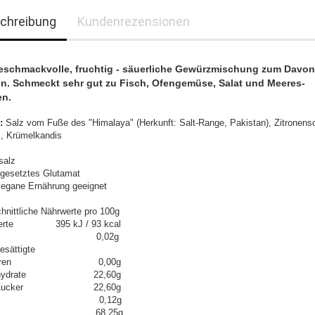
chreibung
Kundenrezensionen
eschmackvolle, fruchtig - säuerliche Gewürzmischung zum Davon
n. Schmeckt sehr gut zu Fisch, Ofengemüse, Salat und Meeres-
en.
:
Salz vom Fuße des "Himalaya" (Herkunft: Salt-Range, Pakistan), Zitronens
, Krümelkandis
salz
gesetztes Glutamat
 vegane Ernährung geeignet
hnittliche Nährwerte pro 100g
werte 395 kJ / 93 kcal
tt 0,02g
esättigte
tsäuren 0,00g
enhydrate 22,60g
n Zucker 22,60g
weiß 0,12g
lz 68,25g