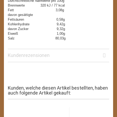
Durchschnittliche Nährwerte pro 100g
Brennwerte 320 kJ / 77 kcal
Fett 3,08g
davon gesättigte
Fettsäuren 0,58g
Kohlenhydrate 9,42g
davon Zucker 9,32g
Eiweiß 1,00g
Salz 80,03g
Kundenrezensionen
Kunden, welche diesen Artikel bestellten, haben
auch folgende Artikel gekauft: