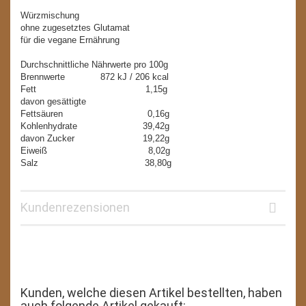
Würzmischung
ohne zugesetztes Glutamat
für die vegane Ernährung
Durchschnittliche Nährwerte pro 100g
Brennwerte 872 kJ / 206 kcal
Fett 1,15g
davon gesättigte
Fettsäuren 0,16g
Kohlenhydrate 39,42g
davon Zucker 19,22g
Eiweiß 8,02g
Salz 38,80g
Kundenrezensionen
Kunden, welche diesen Artikel bestellten, haben
auch folgende Artikel gekauft: