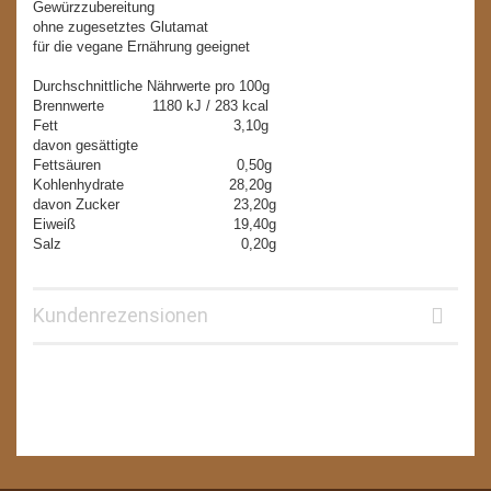
Gewürzzubereitung
ohne zugesetztes Glutamat
für die vegane Ernährung geeignet
Durchschnittliche Nährwerte pro 100g
Brennwerte 1180 kJ / 283 kcal
Fett 3,10g
davon gesättigte
Fettsäuren 0,50g
Kohlenhydrate 28,20g
davon Zucker 23,20g
Eiweiß 19,40g
Salz 0,20g
Kundenrezensionen