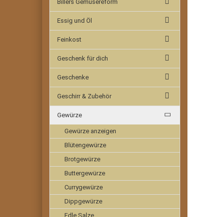
Billers Gemüsereform
Essig und Öl
Feinkost
Geschenk für dich
Geschenke
Geschirr & Zubehör
Gewürze
Gewürze anzeigen
Blütengewürze
Brotgewürze
Buttergewürze
Currygewürze
Dippgewürze
Edle Salze