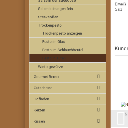
Salze in der Streudose
Ei
Salzmischungen fein
Sa
Steaksoßen
Trockenpesto
Trockenpesto anzeigen
Pesto im Glas
Kunde
Pesto im Schlauchbeutel
Pesto in Tüten
Wintergewürze
Gourmet Berner
Gutscheine
Hofläden
Kerzen
N
Kissen