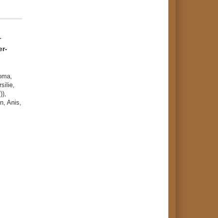
r
er-
roma,
ilie,
)),
n, Anis,