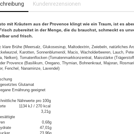
chreibung
Kundenrezensionen
sto mit Kräutern aus der Provence klingt wie ein Traum, ist es abe
 Frisch zubereitet in der Menge, die du brauchst, schmeckt es unv
lbar und frisch.
n:
klare Brühe (Meersalz, Glukosesirup, Maltodextrin, Zwiebeln, natürliches A
ckelwurzel, Karotten, Sonnenblumenöl, Macis, Wacholderbeeren, Lauch, Peters
, Nelken), Tomatenflocken (Tomatenmarkkonzentrat, Maisstärke (Trägerstoff
 der Provence (Basilikum, Oregano, Thymian, Bohnenkraut, Majoran, Rosmari
er, Fenchel, Nanaminze, Lavendel)
schung
gesetztes Glutamat
 vegane Ernährung geeignet
hnittliche Nährwerte pro 100g
erte 1134 kJ / 270 kcal
tt 3,21g
esättigte
tsäuren 0,68g
enhydrate 47,01g
n Zucker 23,96g