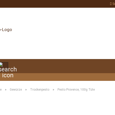
S
Suche...
»
»
»
te
Gewürze
Trockenpesto
Pesto Provence, 100g Tüte