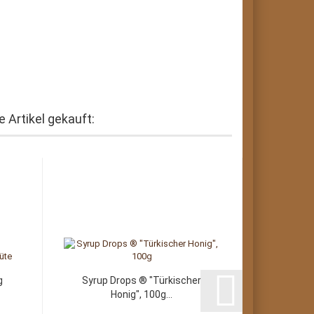
 Artikel gekauft:
g
Syrup Drops ® "Türkischer
Ro
Honig", 100g...