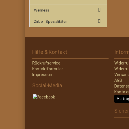
Wellness
Zirben Spezialitäten
Hilfe & Kontakt
Infor
Rückrufservice
Widerru
Kontaktformular
Widerru
Impressum
Versand
AGB
Social-Media
Datens
Konto e
Vertra
Sicher