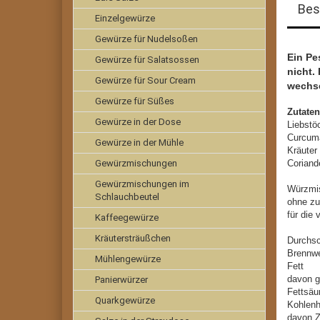
Bes
Einzelgewürze
Gewürze für Nudelsoßen
Ein Pe
Gewürze für Salatsossen
nicht.
Gewürze für Sour Cream
wechse
Gewürze für Süßes
Zutate
Gewürze in der Dose
Liebstö
Curcuma
Gewürze in der Mühle
Kräuter
Gewürzmischungen
Coriand
Gewürzmischungen im
Würzmi
Schlauchbeutel
ohne zu
für die
Kaffeegewürze
Kräutersträußchen
Durchsc
Brennw
Mühlengewürze
Fe
davon g
Panierwürzer
Fet
Quarkgewürze
Kohl
davo