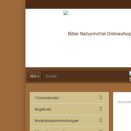
Alle
! Sommersale !
Startsei
Angebote
Ansatzkräutermischungen