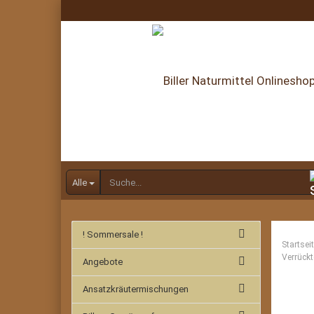
Alle
! Sommersale !
Startsei
Verrückt
Angebote
Ansatzkräutermischungen