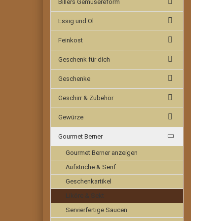
Billers Gemüsereform
Essig und Öl
Feinkost
Geschenk für dich
Geschenke
Geschirr & Zubehör
Gewürze
Gourmet Berner
Gourmet Berner anzeigen
Aufstriche & Senf
Geschenkartikel
Liköre & Sekt
Servierfertige Saucen