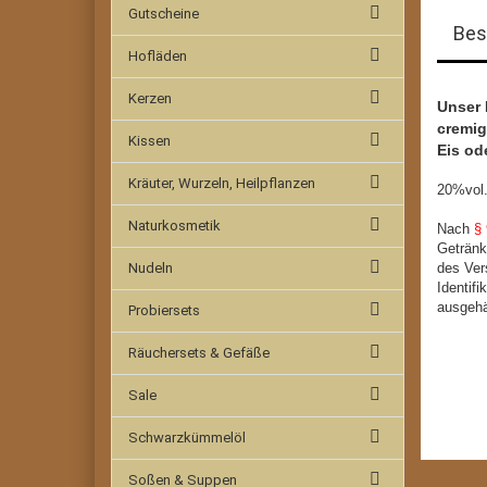
Gutscheine
Bes
Hofläden
Kerzen
Unser 
cremig
Kissen
Eis od
Kräuter, Wurzeln, Heilpflanzen
20%vol
Naturkosmetik
Nach
§
Getränk
Nudeln
des Ve
Identif
ausgehä
Probiersets
Räuchersets & Gefäße
Sale
Schwarzkümmelöl
Soßen & Suppen