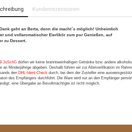
chreibung
Kundenrezensionen
Dank geht an Berta, denn die macht´s möglich! Unheimlich
er und vollaromatischer Eierlikör zum pur Genießen, auf
er zu Dessert.
.
 9 JuSchG
dürfen wir keine branntweinhaltigen Getränke bzw. andere alkoholi
e an Minderjährige abgeben. Deshalb führen wir zur Alterverifikation im Rahm
rsands den
DHL-Ident-Check
durch, bei dem der Zusteller eine ausweisgestüt
ikaton des Empfängers durchführt. Die Ware wird nur an den Empfänger persön
ndigt; eine Übergabe an Bevollmächtigte ist nicht möglich.