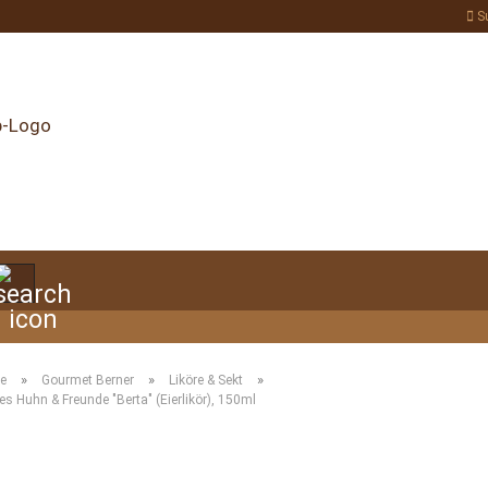
S
Suche...
»
»
»
te
Gourmet Berner
Liköre & Sekt
es Huhn & Freunde "Berta" (Eierlikör), 150ml