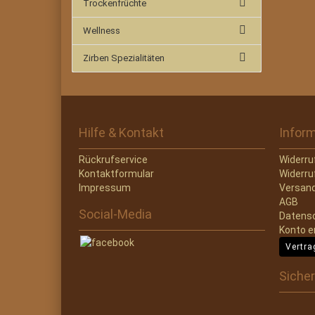
Trockenfrüchte
Wellness
Zirben Spezialitäten
Hilfe & Kontakt
Infor
Rückrufservice
Widerru
Kontaktformular
Widerru
Impressum
Versand
AGB
Social-Media
Datens
Konto e
Vertra
Sicher