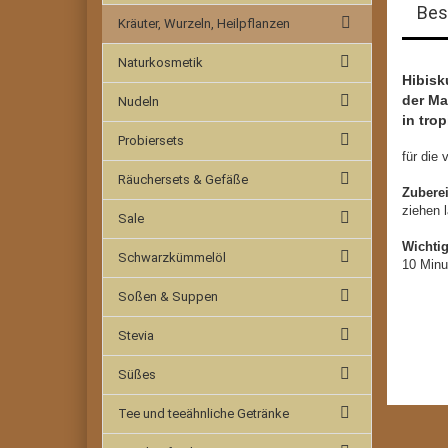
Bes
Kräuter, Wurzeln, Heilpflanzen
Naturkosmetik
Hibisk
der Ma
Nudeln
in tro
Probiersets
für die
Räuchersets & Gefäße
Zubere
ziehen 
Sale
Wichti
Schwarzkümmelöl
10 Minu
Soßen & Suppen
Stevia
Süßes
Tee und teeähnliche Getränke