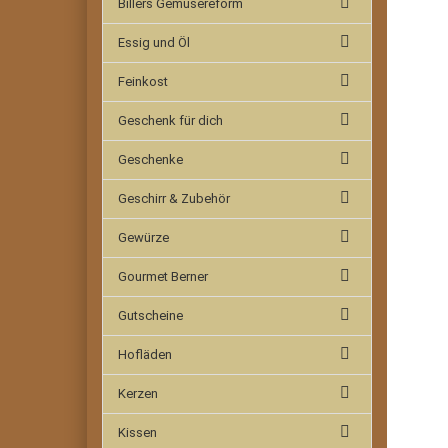
Billers Gemüsereform
Essig und Öl
Feinkost
Geschenk für dich
Geschenke
Geschirr & Zubehör
Gewürze
Gourmet Berner
Gutscheine
Hofläden
Kerzen
Kissen