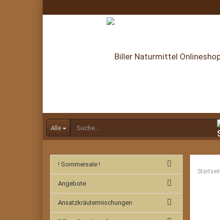
Alle
! Sommersale !
Startsei
Angebote
Ansatzkräutermischungen