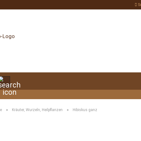
S
Suche...
»
»
te
Kräuter, Wurzeln, Heilpflanzen
Hibiskus ganz