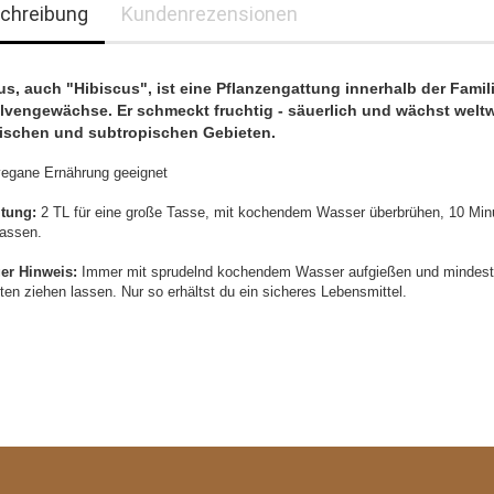
chreibung
Kundenrezensionen
us, auch "Hibiscus", ist eine Pflanzengattung innerhalb der Famil
lvengewächse. Er schmeckt fruchtig - säuerlich und wächst weltw
pischen und subtropischen Gebieten.
 vegane Ernährung geeignet
itung:
2 TL für eine große Tasse, mit kochendem Wasser überbrühen, 10 Min
lassen.
ger Hinweis:
Immer mit sprudelnd kochendem Wasser aufgießen und mindes
ten ziehen lassen. Nur so erhältst du ein sicheres Lebensmittel.