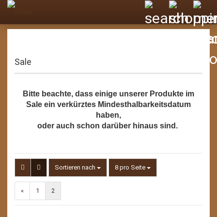
Sale
Bitte beachte, dass einige unserer Produkte im
Sale ein verkürztes Mindesthalbarkeitsdatum
haben,
oder auch schon darüber hinaus sind.
Sortieren nach
pro Seite
Sortieren nach
8 pro Seite
«
1
2