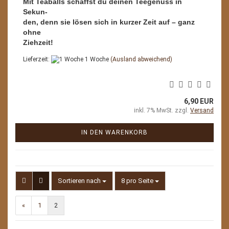
Mit Teaballs schaffst du deinen Teegenuss in
Sekun-
den, denn sie lösen sich in kurzer Zeit auf – ganz
ohne
Ziehzeit!
Lieferzeit:
1 Woche
(Ausland abweichend)
6,90 EUR
inkl. 7% MwSt. zzgl.
Versand
IN DEN WARENKORB
Sortieren nach
pro Seite
Sortieren nach
8 pro Seite
«
1
2