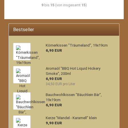
9
bis
15
(von insgesamt
15
)
Bestseller
Körnerkissen "Träumeland", 19x19cm
6,90 EUR
Aromaöl "BBQ Hot Liquid Hickery
Smoke", 200ml
6,90 EUR
34,50 EUR pro Liter
Bauchwohlkissen "Bäuchlein Bär",
19x19cm
6,90 EUR
Kerze "Mandel - Karamell" klein
9,90 EUR