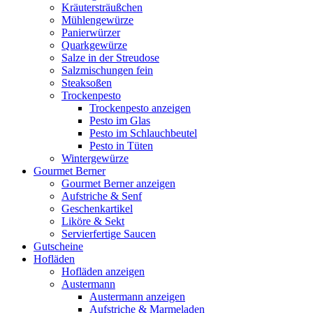
Kräutersträußchen
Mühlengewürze
Panierwürzer
Quarkgewürze
Salze in der Streudose
Salzmischungen fein
Steaksoßen
Trockenpesto
Trockenpesto anzeigen
Pesto im Glas
Pesto im Schlauchbeutel
Pesto in Tüten
Wintergewürze
Gourmet Berner
Gourmet Berner anzeigen
Aufstriche & Senf
Geschenkartikel
Liköre & Sekt
Servierfertige Saucen
Gutscheine
Hofläden
Hofläden anzeigen
Austermann
Austermann anzeigen
Aufstriche & Marmeladen