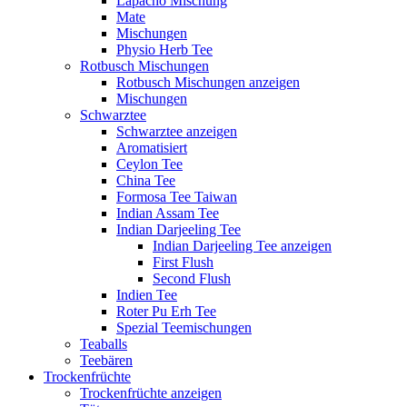
Lapacho Mischung
Mate
Mischungen
Physio Herb Tee
Rotbusch Mischungen
Rotbusch Mischungen anzeigen
Mischungen
Schwarztee
Schwarztee anzeigen
Aromatisiert
Ceylon Tee
China Tee
Formosa Tee Taiwan
Indian Assam Tee
Indian Darjeeling Tee
Indian Darjeeling Tee anzeigen
First Flush
Second Flush
Indien Tee
Roter Pu Erh Tee
Spezial Teemischungen
Teaballs
Teebären
Trockenfrüchte
Trockenfrüchte anzeigen