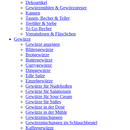
Dekoartikel
Gewürzmühlen & Gewürzstreuer
Kannen
Tassen, Becher & Teller
Teefilter & Siebe
To Go Becher
Vorratsdosen & Fläschchen
Gewürze
Gewürze anzeigen
Blütengewürze
Brotgewürze
Buttergewürze
Currygewürze
Dippgewürze
Edle Salze
Einzelgewürze
Gewürze für Nudelsoßen
Gewürze für Salatsossen
Gewürze für Sour Cream
Gewürze für Süßes
Gewürze in der Dose
Gewürze in der Mühle
Gewürzmischungen
Gewürzmischungen im Schlauchbeutel
Kaffeegewürze