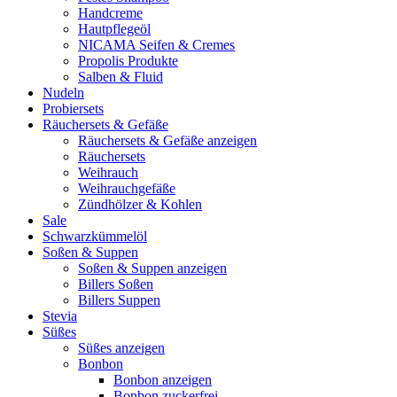
Handcreme
Hautpflegeöl
NICAMA Seifen & Cremes
Propolis Produkte
Salben & Fluid
Nudeln
Probiersets
Räuchersets & Gefäße
Räuchersets & Gefäße anzeigen
Räuchersets
Weihrauch
Weihrauchgefäße
Zündhölzer & Kohlen
Sale
Schwarzkümmelöl
Soßen & Suppen
Soßen & Suppen anzeigen
Billers Soßen
Billers Suppen
Stevia
Süßes
Süßes anzeigen
Bonbon
Bonbon anzeigen
Bonbon zuckerfrei