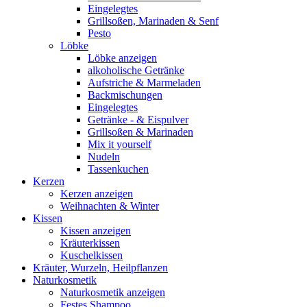
Eingelegtes
Grillsoßen, Marinaden & Senf
Pesto
Löbke
Löbke anzeigen
alkoholische Getränke
Aufstriche & Marmeladen
Backmischungen
Eingelegtes
Getränke - & Eispulver
Grillsoßen & Marinaden
Mix it yourself
Nudeln
Tassenkuchen
Kerzen
Kerzen anzeigen
Weihnachten & Winter
Kissen
Kissen anzeigen
Kräuterkissen
Kuschelkissen
Kräuter, Wurzeln, Heilpflanzen
Naturkosmetik
Naturkosmetik anzeigen
Festes Shampoo