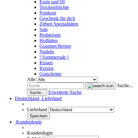
Essig und Öl
Trockenfrüchte
Feinkost
Geschenk für dich
Zirben Spezialitäten
Sale
Probiersets
Hofläden
Gourmet Berner
Nudeln
! Sommersale !
Kissen
Kerzen
Gutscheine
Alle
Suche...
Erweiterte Suche
Suche...
Deutschland
Lieferland
Lieferland
Kundenlogin
Kundenlogin