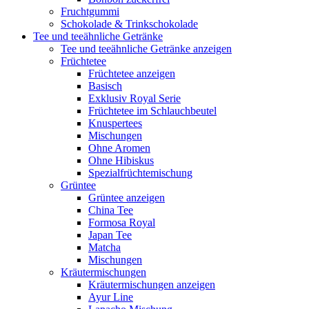
Fruchtgummi
Schokolade & Trinkschokolade
Tee und teeähnliche Getränke
Tee und teeähnliche Getränke anzeigen
Früchtetee
Früchtetee anzeigen
Basisch
Exklusiv Royal Serie
Früchtetee im Schlauchbeutel
Knuspertees
Mischungen
Ohne Aromen
Ohne Hibiskus
Spezialfrüchtemischung
Grüntee
Grüntee anzeigen
China Tee
Formosa Royal
Japan Tee
Matcha
Mischungen
Kräutermischungen
Kräutermischungen anzeigen
Ayur Line