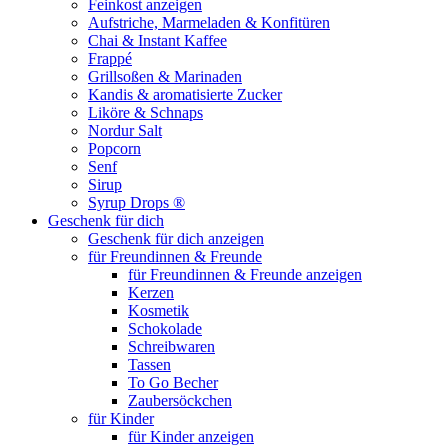
Feinkost anzeigen
Aufstriche, Marmeladen & Konfitüren
Chai & Instant Kaffee
Frappé
Grillsoßen & Marinaden
Kandis & aromatisierte Zucker
Liköre & Schnaps
Nordur Salt
Popcorn
Senf
Sirup
Syrup Drops ®
Geschenk für dich
Geschenk für dich anzeigen
für Freundinnen & Freunde
für Freundinnen & Freunde anzeigen
Kerzen
Kosmetik
Schokolade
Schreibwaren
Tassen
To Go Becher
Zaubersöckchen
für Kinder
für Kinder anzeigen