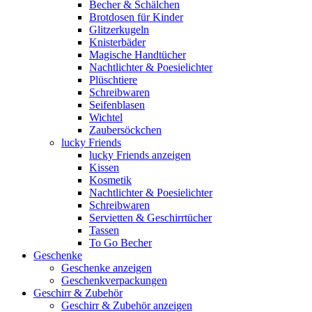
Becher & Schälchen
Brotdosen für Kinder
Glitzerkugeln
Knisterbäder
Magische Handtücher
Nachtlichter & Poesielichter
Plüschtiere
Schreibwaren
Seifenblasen
Wichtel
Zaubersöckchen
lucky Friends
lucky Friends anzeigen
Kissen
Kosmetik
Nachtlichter & Poesielichter
Schreibwaren
Servietten & Geschirrtücher
Tassen
To Go Becher
Geschenke
Geschenke anzeigen
Geschenkverpackungen
Geschirr & Zubehör
Geschirr & Zubehör anzeigen