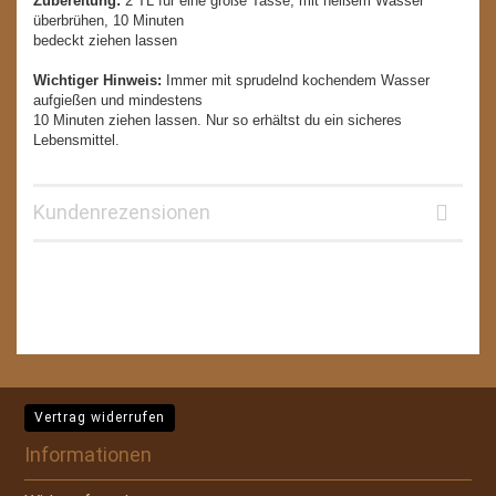
Zubereitung:
2 TL für eine große Tasse, mit heißem Wasser
überbrühen, 10 Minuten
bedeckt ziehen lassen
Wichtiger Hinweis:
Immer mit sprudelnd kochendem Wasser
aufgießen und mindestens
10 Minuten ziehen lassen. Nur so erhältst du ein sicheres
Lebensmittel.
Kundenrezensionen
Vertrag widerrufen
Informationen