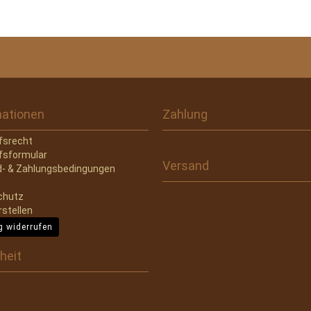
mationen
Zahlung
fsrecht
fsformular
Versand
- & Zahlungsbedingungen
chutz
rstellen
g widerrufen
heit