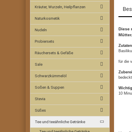
Kräuter, Wurzeln, Heilpflanzen
Bes
Naturkosmetik
Diese 
Nudeln
Mütter
Probiersets
Zutaten
Basilik
Räuchersets & Gefäße
für die
Sale
Zubere
Schwarzkümmelöl
bedeckt
Soßen & Suppen
Wichti
10 Minu
Stevia
Süßes
Tee und teeähnliche Getränke
Tee und teeähnliche Getränke