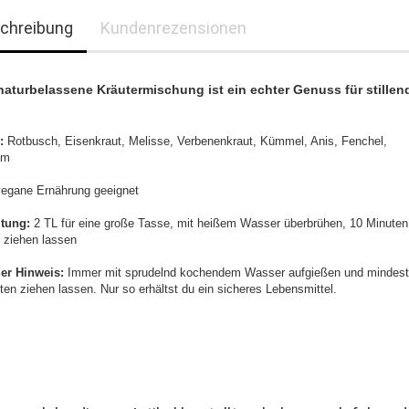
chreibung
Kundenrezensionen
naturbelassene Kräutermischung ist ein echter Genuss für stillen
.
:
Rotbusch, Eisenkraut, Melisse, Verbenenkraut, Kümmel, Anis, Fenchel,
um
 vegane Ernährung geeignet
itung:
2 TL für eine große Tasse, mit heißem Wasser überbrühen, 10 Minuten
 ziehen lassen
ger Hinweis:
Immer mit sprudelnd kochendem Wasser aufgießen und mindes
ten ziehen lassen. Nur so erhältst du ein sicheres Lebensmittel.