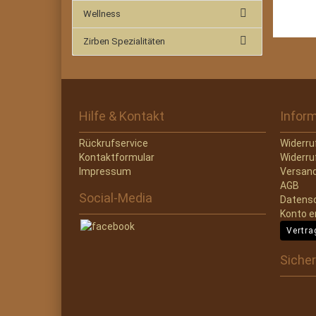
Wellness
Zirben Spezialitäten
Hilfe & Kontakt
Infor
Rückrufservice
Widerru
Kontaktformular
Widerru
Impressum
Versand
AGB
Social-Media
Datens
Konto e
Vertra
Sicher