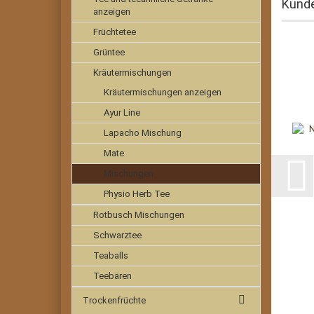
Kunde
anzeigen
Früchtetee
Grüntee
Kräutermischungen
Kräutermischungen anzeigen
Ayur Line
Lapacho Mischung
Mate
Mischungen
Physio Herb Tee
Rotbusch Mischungen
Schwarztee
Teaballs
Teebären
Trockenfrüchte