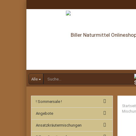
Alle
! Sommersale !
Startsei
Mischu
Angebote
Ansatzkräutermischungen