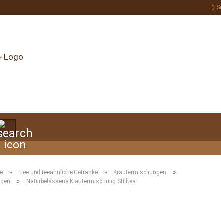
S
Suche...
»
»
»
te
Tee und teeähnliche Getränke
Kräutermischungen
»
ngen
Naturbelassene Kräutermischung Stilltee