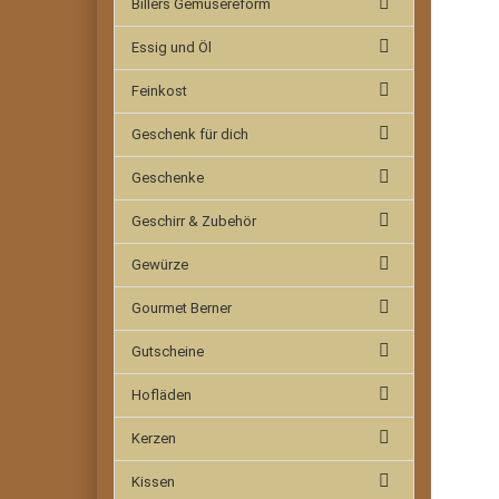
Billers Gemüsereform
Essig und Öl
Feinkost
Geschenk für dich
Geschenke
Geschirr & Zubehör
Gewürze
Gourmet Berner
Gutscheine
Hofläden
Kerzen
Kissen