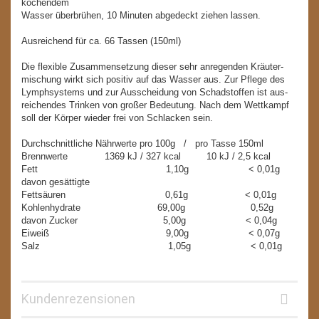
kochendem
Wasser überbrühen, 10 Minuten abgedeckt ziehen lassen.
Ausreichend für ca. 66 Tassen (150ml)
Die flexible Zusammensetzung dieser sehr anregenden Kräuter-
mischung wirkt sich positiv auf das Wasser aus. Zur Pflege des
Lymphsystems und zur Ausscheidung von Schadstoffen ist aus-
reichendes Trinken von großer Bedeutung. Nach dem Wettkampf
soll der Körper wieder frei von Schlacken sein.
Durchschnittliche Nährwerte pro 100g / pro Tasse 150ml
Brennwerte 1369 kJ / 327 kcal 10 kJ / 2,5 kcal
Fett 1,10g < 0,01g
davon gesättigte
Fettsäuren 0,61g < 0,01g
Kohlenhydrate 69,00g 0,52g
davon Zucker 5,00g < 0,04g
Eiweiß 9,00g < 0,07g
Salz 1,05g < 0,01g
Kundenrezensionen