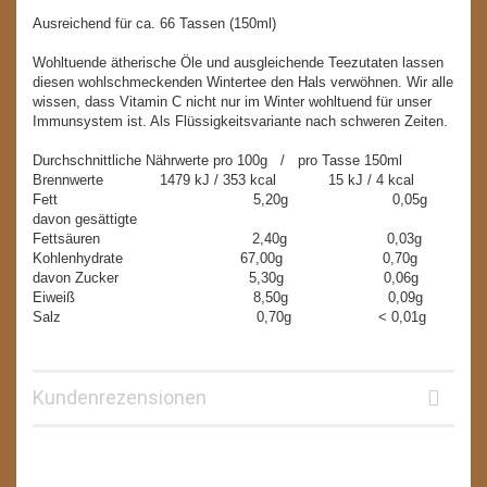
Ausreichend für ca. 66 Tassen (150ml)
Wohltuende ätherische Öle und ausgleichende Teezutaten lassen
diesen wohlschmeckenden Wintertee den Hals verwöhnen. Wir alle
wissen, dass Vitamin C nicht nur im Winter wohltuend für unser
Immunsystem ist. Als Flüssigkeitsvariante nach schweren Zeiten.
Durchschnittliche Nährwerte pro 100g / pro Tasse 150ml
Brennwerte 1479 kJ / 353 kcal 15 kJ / 4 kcal
Fett 5,20g 0,05g
davon gesättigte
Fettsäuren 2,40g 0,03g
Kohlenhydrate 67,00g 0,70g
davon Zucker 5,30g 0,06g
Eiweiß 8,50g 0,09g
Salz 0,70g < 0,01g
Kundenrezensionen