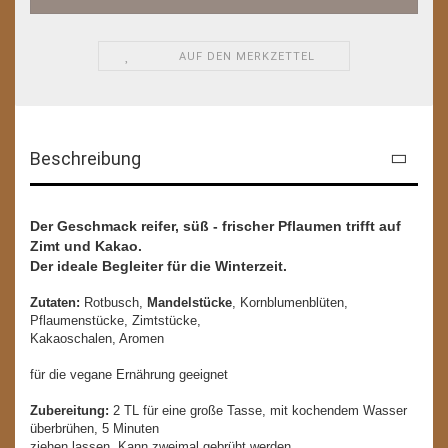
AUF DEN MERKZETTEL
Beschreibung
Der Geschmack reifer, süß - frischer Pflaumen trifft auf
Zimt und Kakao.
Der ideale Begleiter für die Winterzeit.
Zutaten:
Rotbusch,
Mandel
stücke
, Kornblumenblüten,
Pflaumenstücke, Zimtstücke,
Kakaoschalen, Aromen
für die vegane Ernährung geeignet
Zubereitung:
2 TL für eine große Tasse, mit kochendem Wasser
überbrühen, 5 Minuten
ziehen lassen. Kann zweimal gebrüht werden