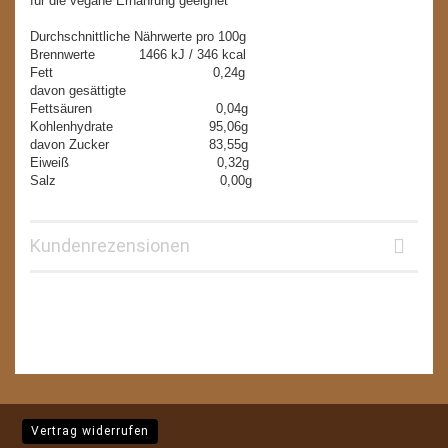
für die vegane Ernährung geeignet
Durchschnittliche Nährwerte pro 100g
Brennwerte 1466 kJ / 346 kcal
Fett 0,24g
davon gesättigte
Fettsäuren 0,04g
Kohlenhydrate 95,06g
davon Zucker 83,55g
Eiweiß 0,32g
Salz 0,00g
Kundenrezensionen
Vertrag widerrufen