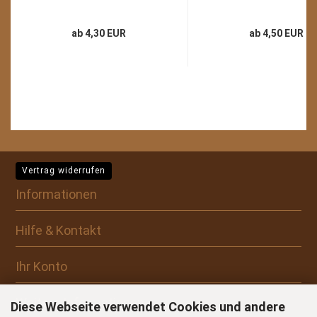
ab 4,30 EUR
ab 4,50 EUR
Vertrag widerrufen
Informationen
Hilfe & Kontakt
Ihr Konto
Weitere Informationen
Diese Webseite verwendet Cookies und andere