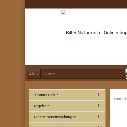
Alle
! Sommersale !
Startsei
Angebote
Ansatzkräutermischungen