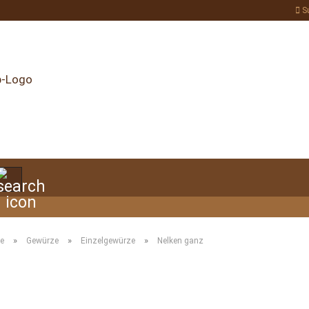
S
Suche...
»
»
»
te
Gewürze
Einzelgewürze
Nelken ganz