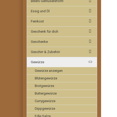
Billers Gemüsereform
Essig und Öl
Feinkost
Geschenk für dich
Geschenke
Geschirr & Zubehör
Gewürze
Gewürze anzeigen
Blütengewürze
Brotgewürze
Buttergewürze
Currygewürze
Dippgewürze
Edle Salze