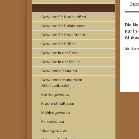
Bes
Einzelgewürze
Gewürze für Nudelsoßen
Die Ne
Gewürze für Salatsossen
nur in
Gewürze für Sour Cream
Afrika
Gewürze für Süßes
für die
Gewürze in der Dose
Gewürze in der Mühle
Gewürzmischungen
Gewürzmischungen im
Schlauchbeutel
Kaffeegewürze
Kräutersträußchen
Mühlengewürze
Panierwürzer
Quarkgewürze